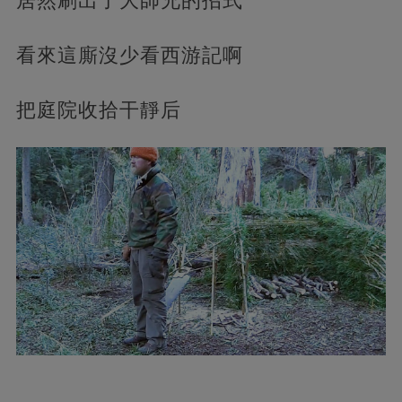
居然刷出了大師兄的招式
看來這廝沒少看西游記啊
把庭院收拾干靜后