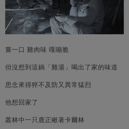
嘗一口 雞肉味 嘎嘣脆
但沒想到這鍋「雞湯」喝出了家的味道
思念來得猝不及防又異常猛烈
他想回家了
叢林中一只鹿正瞅著卡爾林