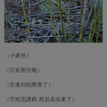
（小家伙）
（它在那兒呢）
（它進到陷阱里了）
（它吃完誘餌 然后走出來了）