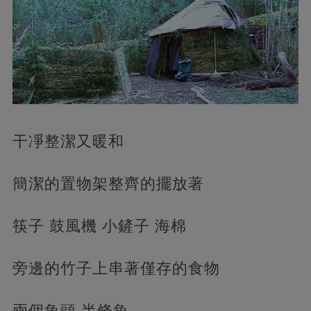
干凈整潔又暖和
簡潔的置物架整齊的擺放著
筷子 鼓風機 小鏟子 海棉
旁邊的竹子上串著僅存的食物
兩個魚頭 半條魚