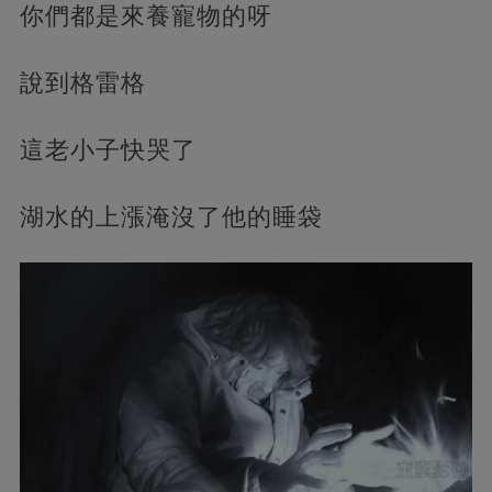
你們都是來養寵物的呀
說到格雷格
這老小子快哭了
湖水的上漲淹沒了他的睡袋