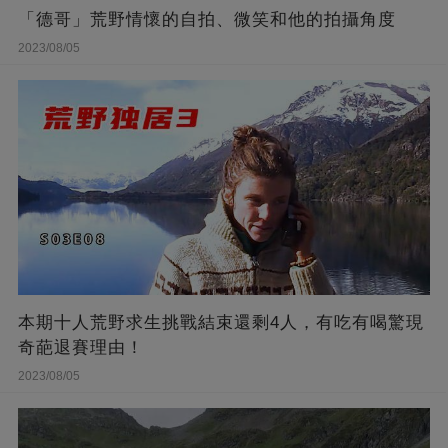
「德哥」荒野情懷的自拍、微笑和他的拍攝角度
2023/08/05
本期十人荒野求生挑戰結束還剩4人，有吃有喝驚現
奇葩退賽理由！
2023/08/05