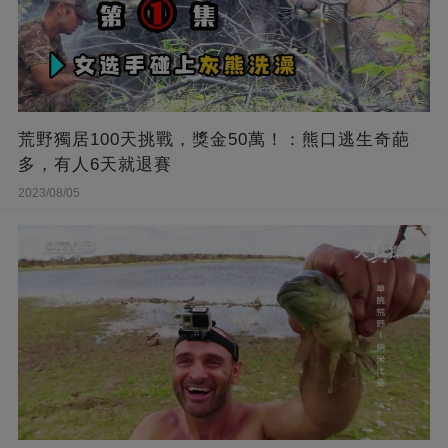
荒野獨居100天挑戰，獎金50萬！：熊口逃生奇葩
多，有人6天就退賽
2023/08/05