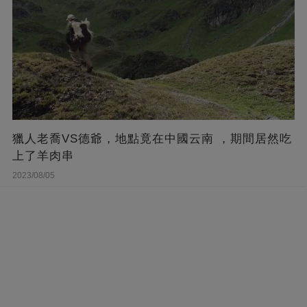
獵人老喬VS德爺，地點竟在中國云南 ，期間居然吃
上了羊肉串
2023/08/05