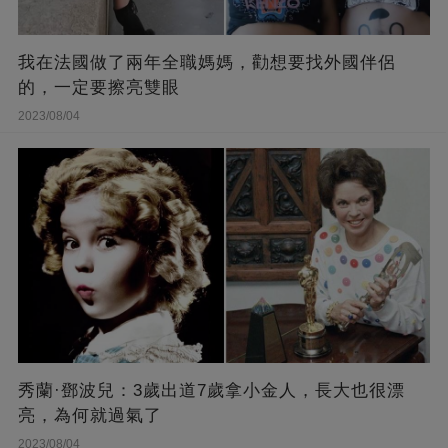
我在法國做了兩年全職媽媽，勸想要找外國伴侶
的，一定要擦亮雙眼
2023/08/04
秀蘭·鄧波兒：3歲出道7歲拿小金人，長大也很漂
亮，為何就過氣了
2023/08/04