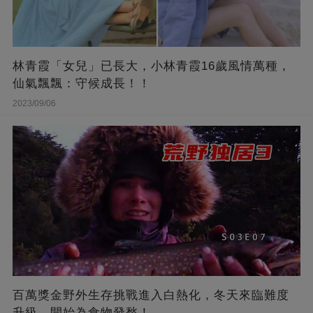
林青霞「女兒」已長大，小林青霞16歲風情萬種，
仙氣飄飄：守候成長！！
2023/09/06
百萬獎金野外生存挑戰進入白熱化，冬天來臨難度
升級，開始為食物發愁！