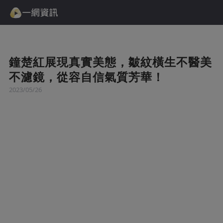
鐘楚紅展現真實美態，皺紋橫生不醫美
不濾鏡，從容自信氣質芳華！
2023/05/26