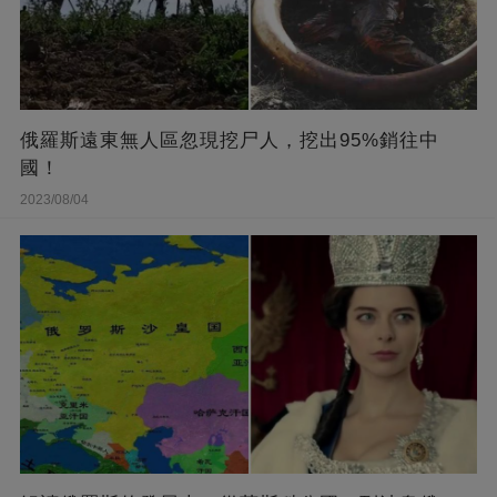
俄羅斯遠東無人區忽現挖尸人，挖出95%銷往中
國！
2023/08/04