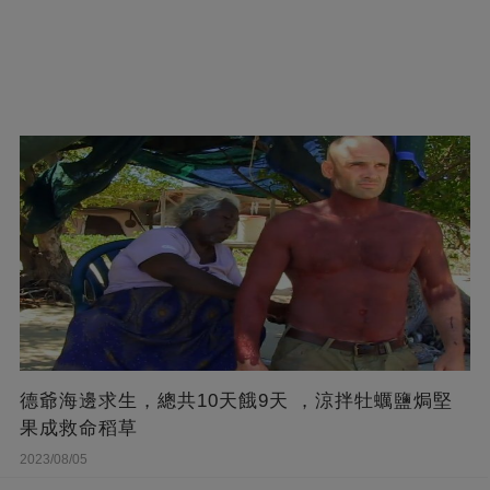
德爺海邊求生，總共10天餓9天 ，涼拌牡蠣鹽焗堅
果成救命稻草
2023/08/05