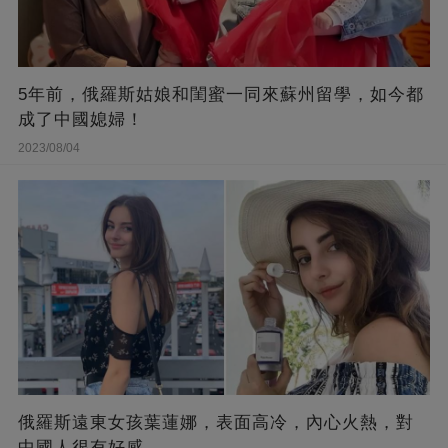
5年前，俄羅斯姑娘和閨蜜一同來蘇州留學，如今都
成了中國媳婦！
2023/08/04
俄羅斯遠東女孩葉蓮娜，表面高冷，內心火熱，對
中國人很有好感