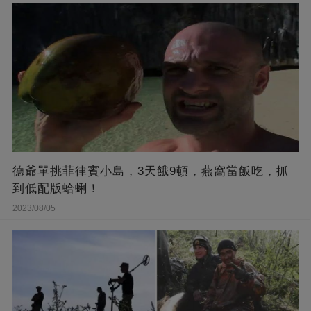
德爺單挑菲律賓小島，3天餓9頓，燕窩當飯吃，抓
到低配版蛤蜊！
2023/08/05