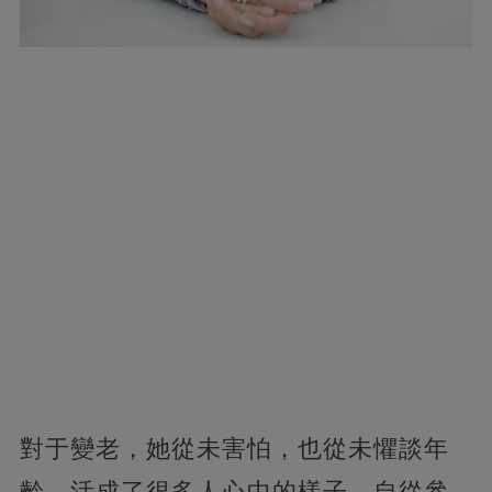
對于變老，她從未害怕，也從未懼談年
齡，活成了很多人心中的樣子，自從參