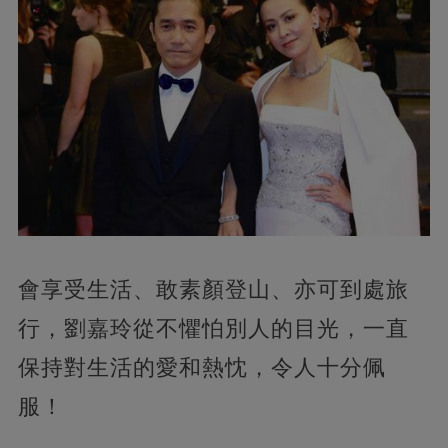
會享受生活、敢素顏登山、亦可到處旅
行，劉嘉玲從不懼怕別人的目光，一直
保持對生活的愛和熱忱，令人十分佩
服！