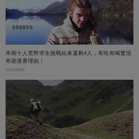
本期十人荒野求生挑戰結束還剩4人，有吃有喝驚現
奇葩退賽理由！
2023/08/05