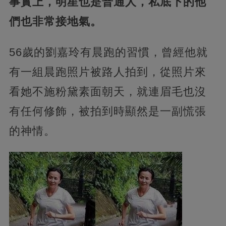
事實上，明星也是普通人，私底下的他
們也非常接地氣。
56歲的劉嘉玲有晨跑的習慣，曾經他就
有一組晨跑照片被路人拍到，從照片來
看她不施粉黛素面朝天，就連眉毛也沒
有任何修飾，被拍到時顯然是一副慌張
的神情。