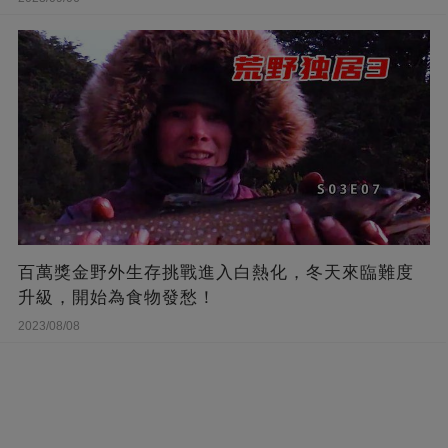
百萬獎金野外生存挑戰進入白熱化，冬天來臨難度
升級，開始為食物發愁！
2023/08/08