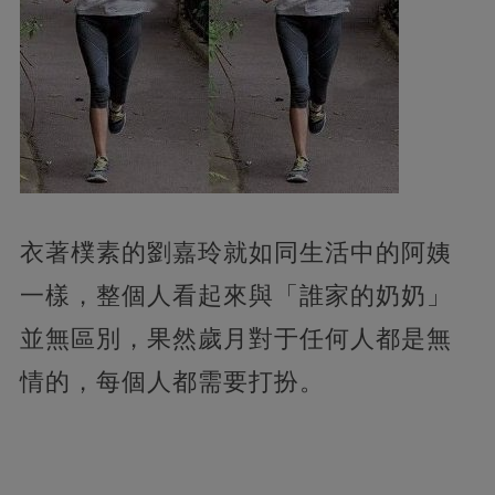
衣著樸素的劉嘉玲就如同生活中的阿姨
一樣，整個人看起來與「誰家的奶奶」
並無區別，果然歲月對于任何人都是無
情的，每個人都需要打扮。