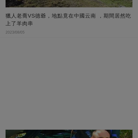
獵人老喬VS德爺，地點竟在中國云南 ，期間居然吃
上了羊肉串
2023/08/05