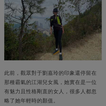
此前，觀眾對于劉嘉玲的印象還停留在
那種霸氣的江湖兒女風，她實在是一位
有魅力且性格剛直的女人，很多人都忽
略了她年輕時的顏值。