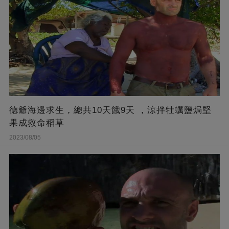
德爺海邊求生，總共10天餓9天 ，涼拌牡蠣鹽焗堅
果成救命稻草
2023/08/05