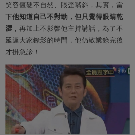
笑容僵硬不自然、眼歪嘴斜，其實，當
下
他知道自己不對勁，但只覺得眼睛乾
澀
，再加上不影響他主持講話，為了不
延遲大家錄影的時間，他仍敬業錄完後
才掛急診！