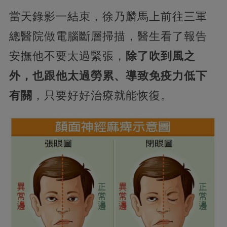
當天錄影一結束，徐乃麟馬上前往三軍
總醫院做電腦斷層掃描，醫生看了報告
安撫他不要太過緊張，
除了吹到風之
外，也跟他太過勞累、導致免疫力低下
有關
，只要好好治療就能恢復。