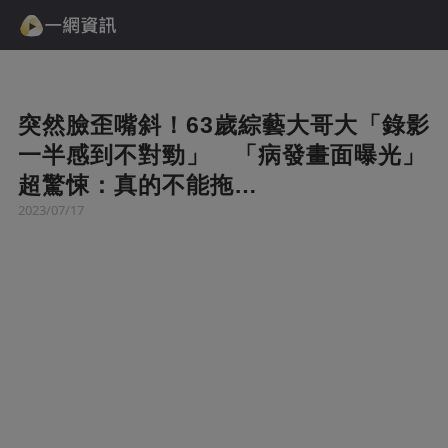
突然臉歪嘴斜！63歲綜藝大哥大「錄影
一半感到不對勁」 「病發畫面曝光」
超驚悚：真的不能拖…
2023/07/17