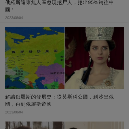
俄羅斯遠東無人區忽現挖尸人，挖出95%銷往中
國！
2023/08/04
解讀俄羅斯的發展史：從莫斯科公國，到沙皇俄
國，再到俄羅斯帝國
2023/08/04