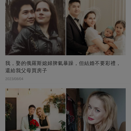
我，娶的俄羅斯媳婦脾氣暴躁，但結婚不要彩禮，
還給我父母買房子
2023/08/04