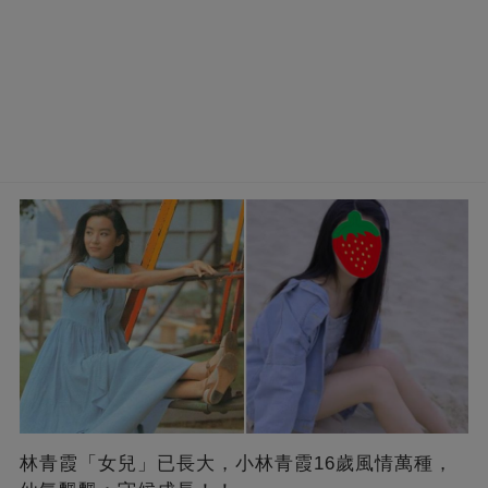
林青霞「女兒」已長大，小林青霞16歲風情萬種，