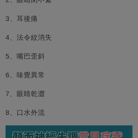
3、耳後痛
4、法令紋消失
5、嘴巴歪斜
6、味覺異常
7、眼睛乾澀
8、口水外流