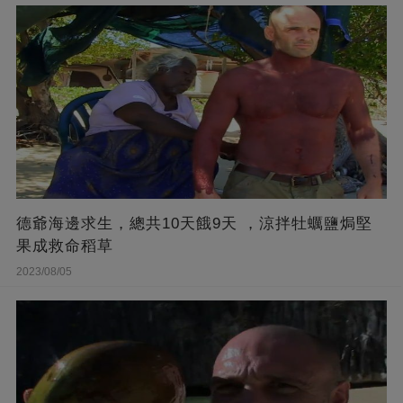
德爺海邊求生，總共10天餓9天 ，涼拌牡蠣鹽焗堅
果成救命稻草
2023/08/05