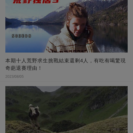
本期十人荒野求生挑戰結束還剩4人，有吃有喝驚現
奇葩退賽理由！
2023/08/05