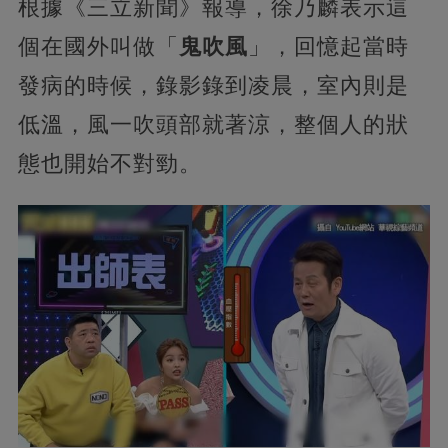
根據《三立新聞》報導，徐乃麟表示這
個在國外叫做「
鬼吹風
」，回憶起當時
發病的時候，錄影錄到凌晨，室內則是
低溫，風一吹頭部就著涼，整個人的狀
態也開始不對勁。