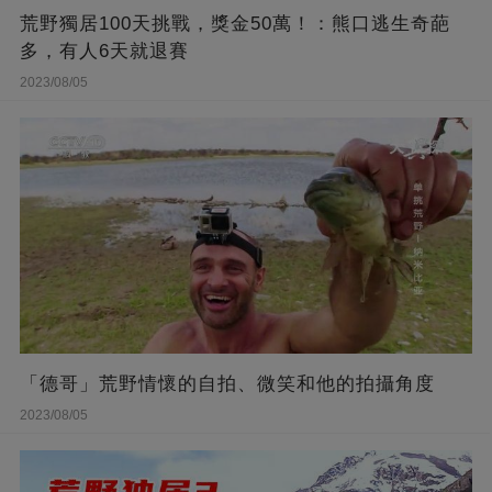
荒野獨居100天挑戰，獎金50萬！：熊口逃生奇葩
多，有人6天就退賽
2023/08/05
「德哥」荒野情懷的自拍、微笑和他的拍攝角度
2023/08/05