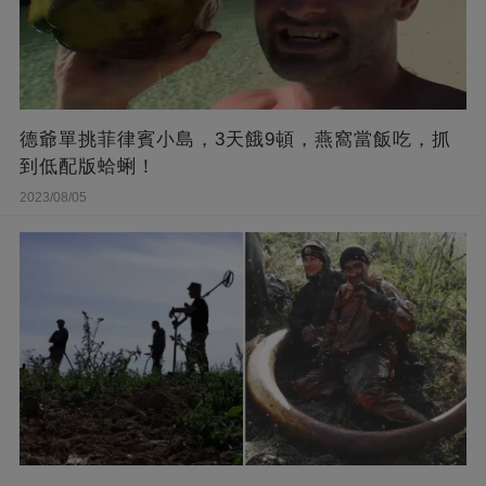
德爺單挑菲律賓小島，3天餓9頓，燕窩當飯吃，抓
到低配版蛤蜊！
2023/08/05