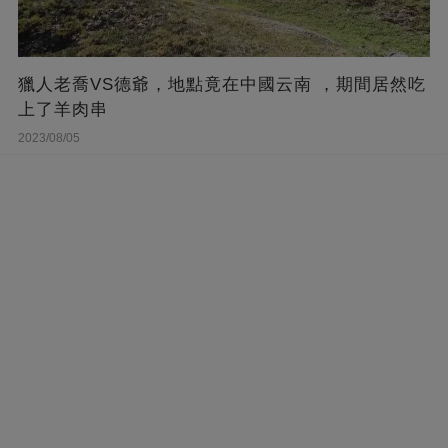
獵人老喬VS德爺，地點竟在中國云南 ，期間居然吃
上了羊肉串
2023/08/05