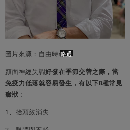
圖片來源：自由時報
略過
顏面神經失調
好發在季節交替之際，當
免疫力低落就容易發生，有以下8種常見
癥狀
：
1、抬頭紋消失
2、眼睛閉不緊