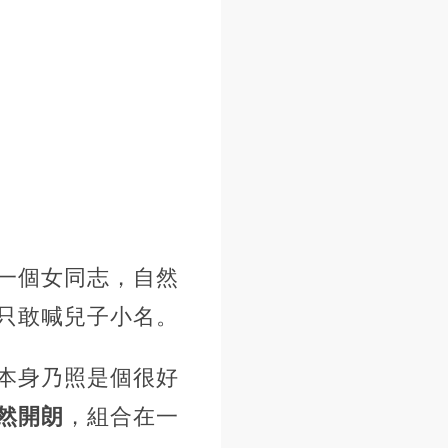
一個女同志，自然
只敢喊兒子小名。
本身乃照是個很好
然開朗
，組合在一