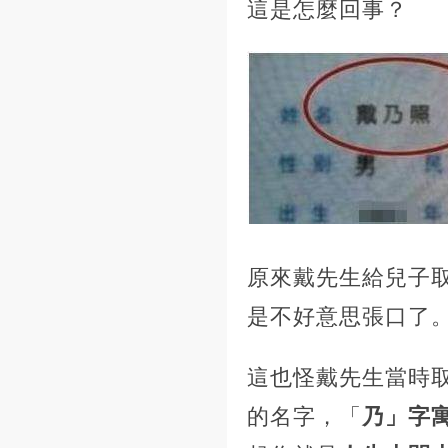
這是怎麼回事？
原來戴先生給兒子
是不好意思張口了
這也怪戴先生當時
的名字，「
乃」字