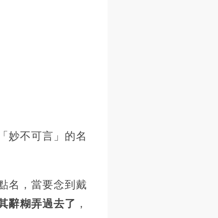
「妙不可言」的名
點名，當要念到戴
其辭糊弄過去了
，