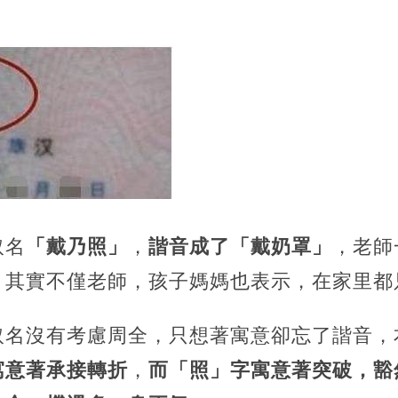
取名
「戴乃照」
，
諧音成了「戴奶罩」
，老師
。其實不僅老師，孩子媽媽也表示，在家里都
取名沒有考慮周全，只想著寓意卻忘了諧音，
寓意著承接轉折
，
而「照」字寓意著突破，豁