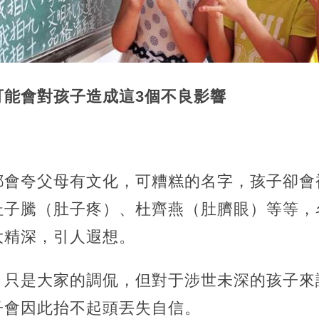
可能會對孩子造成這3個不良影響
都會夸父母有文化，可糟糕的名字，孩子卻會
杜子騰（肚子疼）、杜齊燕（肚臍眼）等等，
大精深，引人遐想。
」只是大家的調侃，但對于涉世未深的孩子來
子會因此抬不起頭丟失自信。