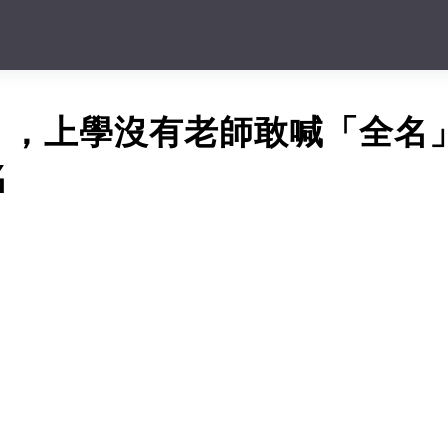
」，上學沒有老師敢喊「全名
名