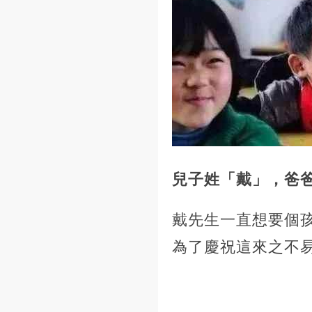
兒子姓「戴」，爸
戴先生一直想要個
為了慶祝這來之不