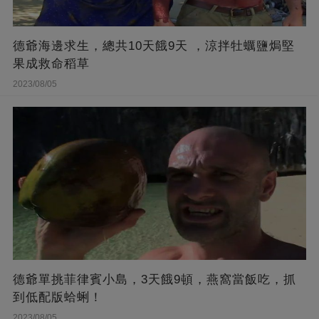
德爺海邊求生，總共10天餓9天 ，涼拌牡蠣鹽焗堅
果成救命稻草
2023/08/05
德爺單挑菲律賓小島，3天餓9頓，燕窩當飯吃，抓
到低配版蛤蜊！
2023/08/05