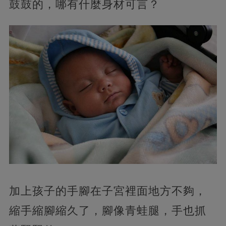
鼓鼓的，哪有什麼身材可言？
加上孩子的手腳在子宮裡面地方不夠，
縮手縮腳縮久了，腳像青蛙腿，手也抓