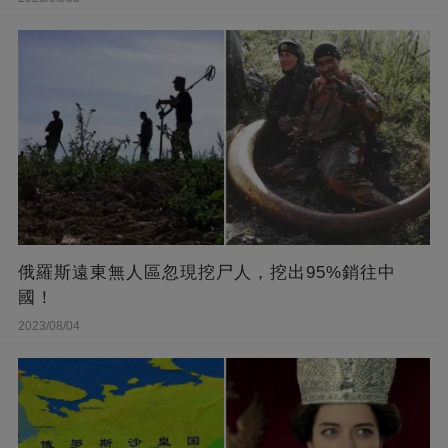
俄羅斯遠東無人區忽現挖尸人，挖出95%銷往中
國！
2023/08/04