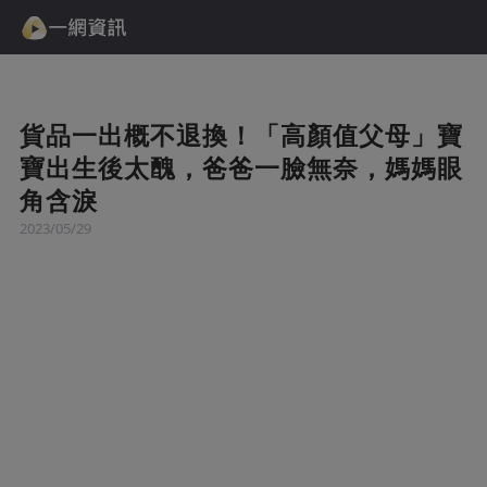
貨品一出概不退換！「高顏值父母」寶
寶出生後太醜，爸爸一臉無奈，媽媽眼
角含淚
2023/05/29