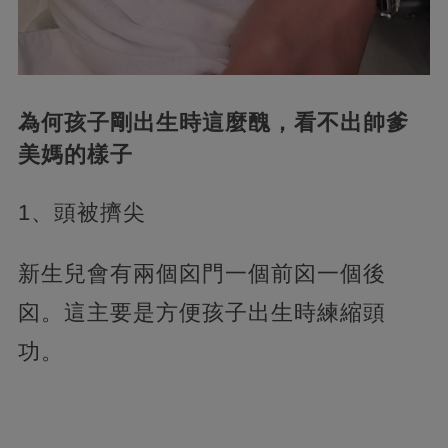
為何孩子剛出生時這麼醜，看不出帥爹
美媽的樣子
1、頭被擠尖
新生兒會有兩個囟門一個前囟一個後
囟。這主要是方便孩子出生時練縮頭
功。