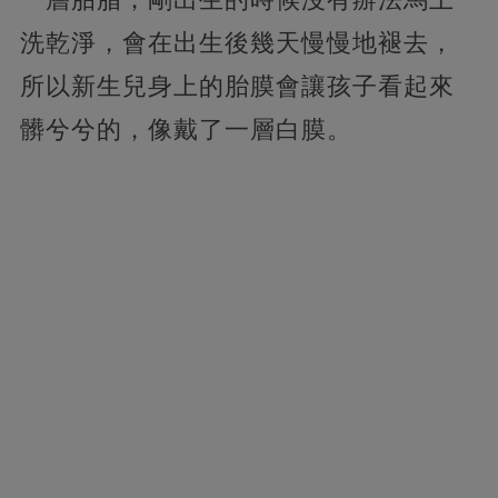
洗乾淨，會在出生後幾天慢慢地褪去，
所以新生兒身上的胎膜會讓孩子看起來
髒兮兮的，像戴了一層白膜。