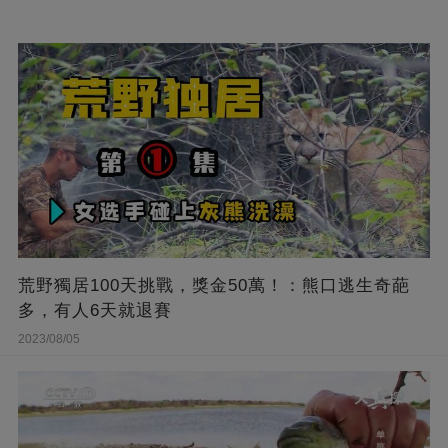
荒野獨居100天挑戰，獎金50萬！：熊口逃生奇葩
多，有人6天就退賽
2023/08/05