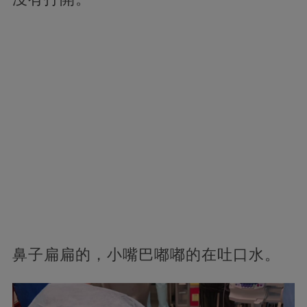
鼻子扁扁的，小嘴巴嘟嘟的在吐口水。