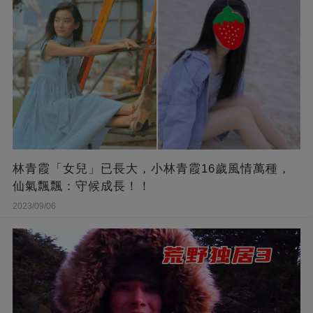
林青霞「女兒」已長大，小林青霞16歲風情萬種，
仙氣飄飄：守候成長！！
2023/09/06