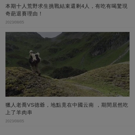
本期十人荒野求生挑戰結束還剩4人，有吃有喝驚現
奇葩退賽理由！
2023/08/05
獵人老喬VS德爺，地點竟在中國云南 ，期間居然吃
上了羊肉串
2023/08/05