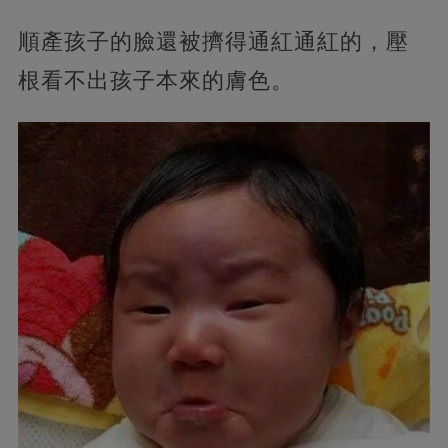
順產孩子的臉還被擠得通紅通紅的，壓
根看不出孩子本來的膚色。