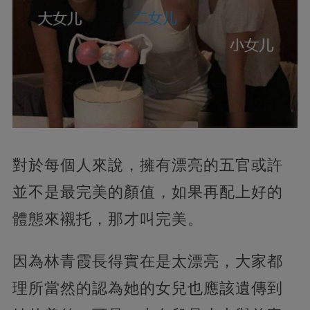
對於每個人來說，擁有漂亮的五官或許
並不是最完美的顏值，如果再配上好的
體態來襯托，那才叫完美。
因為林青霞長得實在是太漂亮，大家都
理所當然的認為她的女兒也應該遺傳到