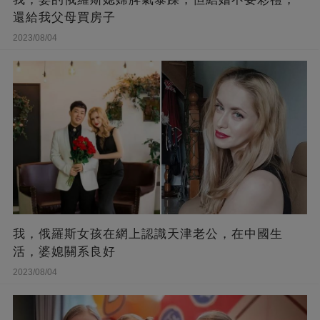
還給我父母買房子
2023/08/04
我，俄羅斯女孩在網上認識天津老公，在中國生
活，婆媳關系良好
2023/08/04