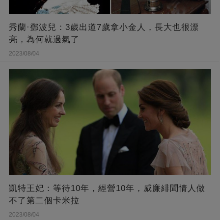
秀蘭·鄧波兒：3歲出道7歲拿小金人，長大也很漂
亮，為何就過氣了
2023/08/04
凱特王妃：等待10年，經營10年，威廉緋聞情人做
不了第二個卡米拉
2023/08/04