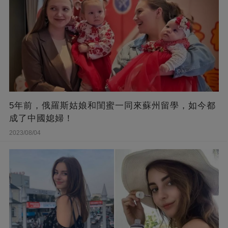
5年前，俄羅斯姑娘和閨蜜一同來蘇州留學，如今都
成了中國媳婦！
2023/08/04