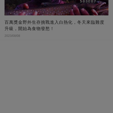
百萬獎金野外生存挑戰進入白熱化，冬天來臨難度
升級，開始為食物發愁！
2023/08/08