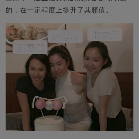
的，在一定程度上提升了其顏值。