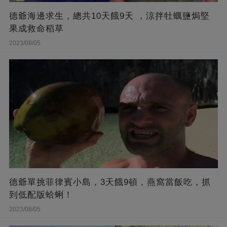
德爺海邊求生，總共10天餓9天 ，涼拌牡蠣鹽焗堅
果成救命稻草
2023/08/05
德爺單挑菲律賓小島，3天餓9頓，燕窩當飯吃，抓
到低配版蛤蜊！
2023/08/05