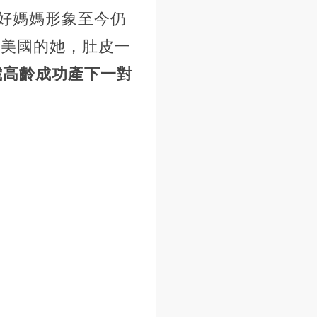
好媽媽形象至今仍
嫁美國的她，肚皮一
5歲高齡成功產下一對