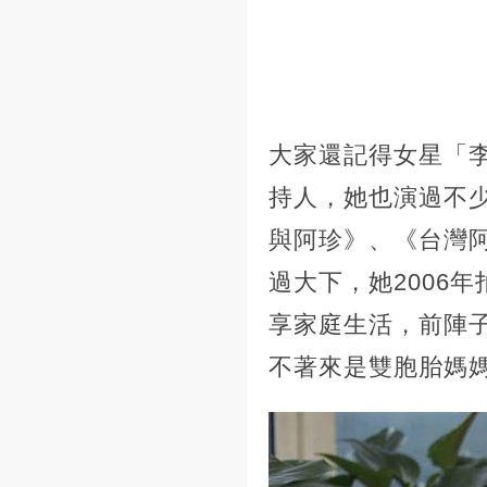
大家還記得女星「
持人，她也演過不
與阿珍》、《台灣
過大下，她2006
享家庭生活，前陣
不著來是雙胞胎媽