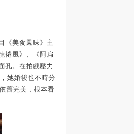
目《美食鳳味》主
龍捲風》、《阿扁
面孔。在拍戲壓力
國，她婚後也不時分
態依舊完美，根本看