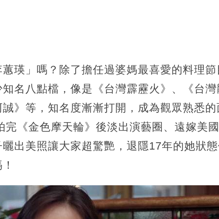
李蕙瑛」嗎？除了擔任過婆媽最喜愛的料理節
少知名八點檔，像是《台灣霹靂火》、《台灣
阿誠》等，知名度漸漸打開，成為觀眾熟悉的
年拍完《金色摩天輪》後淡出演藝圈、遠嫁美
子曬出美照讓大家超驚艷，退隱17年的她狀
媽！