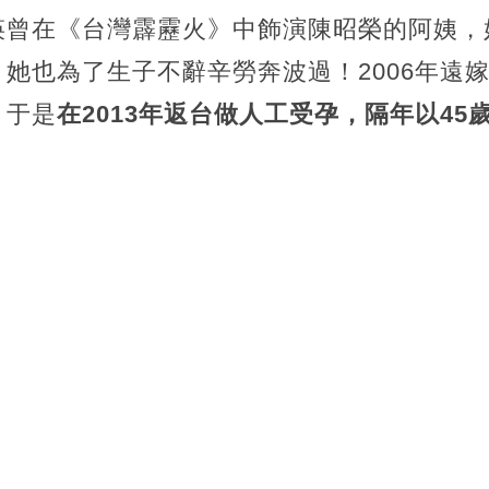
瑛曾在《台灣霹靂火》中飾演陳昭榮的阿姨，
她也為了生子不辭辛勞奔波過！2006年遠
，于是
在2013年返台做人工受孕，隔年以4