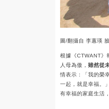
圖/翻攝自 李蕙瑛 
根據《CTWANT
人母為傲，
雖然從
情表示：「我的榮
一起，就是幸福。
有幸福的家庭生活