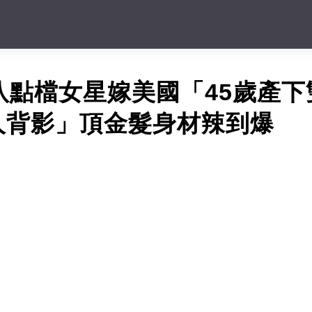
！八點檔女星嫁美國「45歲產
人背影」頂金髮身材辣到爆