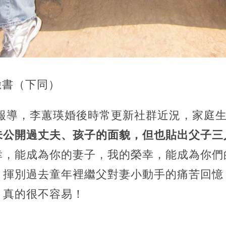
臉書（下同）
》報導，李蕙瑛婚後時常更新社群近況，家庭
未公開過丈夫、孩子的面貌，但也貼出父子三
幸，能成為你的妻子，我的榮幸，能成為你們
」揮別過去童年裡繼父對妻小動手的痛苦回憶
，真的很不容易！