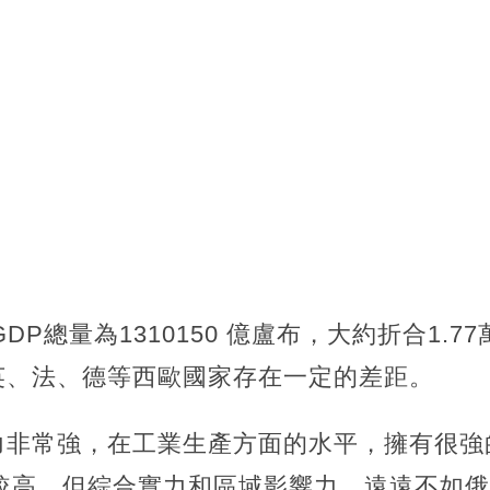
GDP總量為1310150 億盧布，大約折合1.7
英、法、德等西歐國家存在一定的差距。
力非常強，在工業生產方面的水平，擁有很強
較高，但綜合實力和區域影響力，遠遠不如俄羅