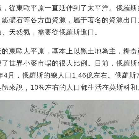
陸，從東歐平原一直延伸到了太平洋。俄羅斯
、鐵礦石等各方面資源，屬于著名的資源出口
油、天然氣，需要從俄羅斯進口。
沃的東歐大平原，基本上以黑土地為主，糧食
據了世界小麥市場的很大比例。目前，俄羅斯
2年4月，俄羅斯的總人口1.46億左右。俄羅斯
具體來說，10%左右的人口都生活在莫斯科和