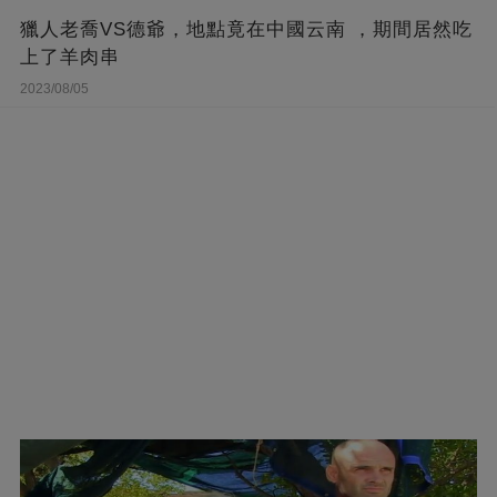
獵人老喬VS德爺，地點竟在中國云南 ，期間居然吃
上了羊肉串
2023/08/05