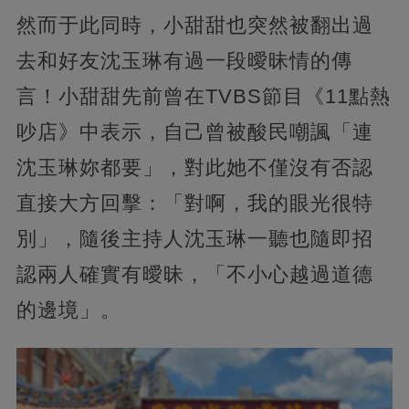
然而于此同時，小甜甜也突然被翻出過
去和好友沈玉琳有過一段曖昧情的傳
言！小甜甜先前曾在TVBS節目《11點熱
吵店》中表示，自己曾被酸民嘲諷「連
沈玉琳妳都要」，對此她不僅沒有否認
直接大方回擊：「對啊，我的眼光很特
別」，隨後主持人沈玉琳一聽也隨即招
認兩人確實有曖昧，「不小心越過道德
的邊境」。