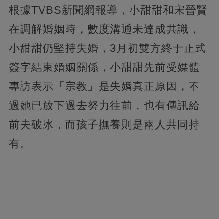
根據TVBS新聞網報導，小甜甜和宋晉賢
在調解婚姻時，數度溝通未達成共識，
小甜甜仍堅持失婚，3月初雙方終于正式
簽字結束婚姻關係，小甜甜先前受媒體
專訪表示「宗教」是失婚真正原因，不
過她已放下過去努力往前，也有傳訊給
前夫破冰，而孩子撫養則是兩人共同持
有。