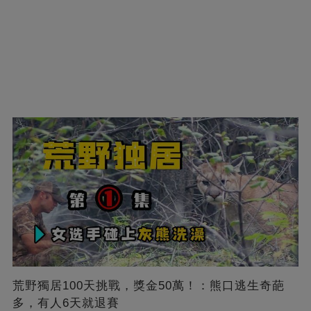
荒野獨居100天挑戰，獎金50萬！：熊口逃生奇葩
多，有人6天就退賽