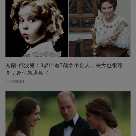
秀蘭·鄧波兒：3歲出道7歲拿小金人，長大也很漂
亮，為何就過氣了
2023/08/04