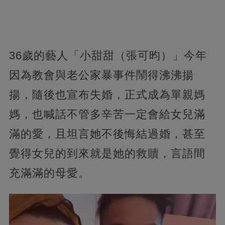
36歲的藝人「小甜甜（張可昀）」今年
因為教會與老公家暴事件鬧得沸沸揚
揚，隨後也宣布失婚，正式成為單親媽
媽，也喊話不管多辛苦一定會給女兒滿
滿的愛，且坦言她不後悔結過婚，甚至
覺得女兒的到來就是她的救贖，言語間
充滿滿的母愛。