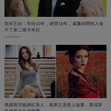
凱特王妃：等待10年，經營10年，威廉緋聞情人做
不了第二個卡米拉
2023/08/04
俄羅斯頂級網紅美人，風華正茂美人如畫，異域穿