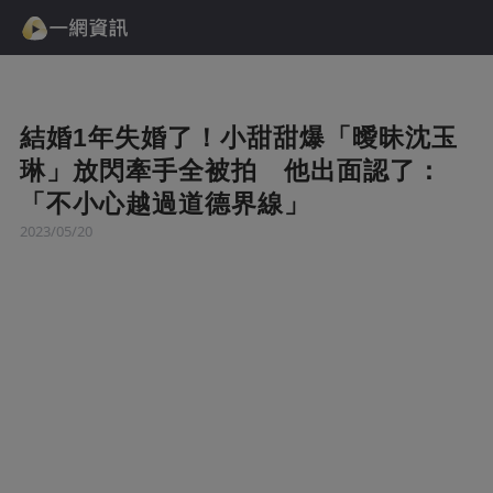
結婚1年失婚了！小甜甜爆「曖昧沈玉
琳」放閃牽手全被拍 他出面認了：
「不小心越過道德界線」
2023/05/20