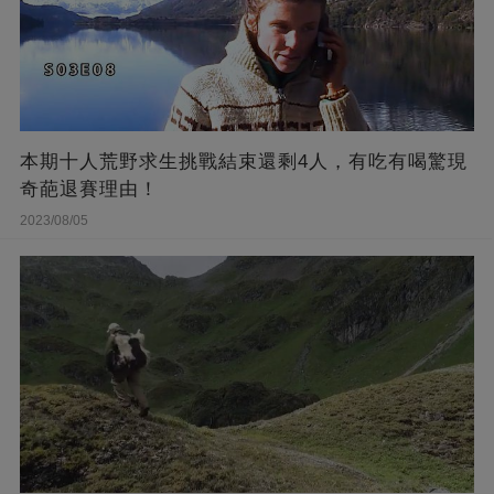
本期十人荒野求生挑戰結束還剩4人，有吃有喝驚現
奇葩退賽理由！
2023/08/05