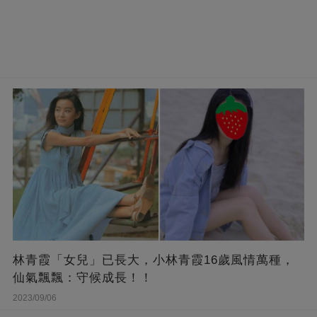
林青霞「女兒」已長大，小林青霞16歲風情萬種，
仙氣飄飄：守候成長！！
2023/09/06