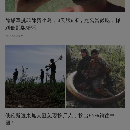
德爺單挑菲律賓小島，3天餓9頓，燕窩當飯吃，抓
到低配版蛤蜊！
2023/08/05
俄羅斯遠東無人區忽現挖尸人，挖出95%銷往中
國！