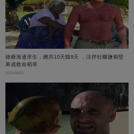
德爺海邊求生，總共10天餓9天 ，涼拌牡蠣鹽焗堅
果成救命稻草
2023/08/05