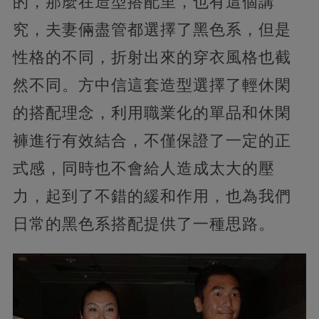
的，那麼在造型搭配里，也有這個講
究，夫妻倆盡管都選擇了黑色系，但是
性格的不同，折射出來的穿衣風格也截
然不同。方中信這套造型選擇了輕休閑
的搭配理念，利用職業化的單品和休閑
褲進行有效結合，不僅保證了一定的正
式感，同時也不會給人造成太大的壓
力，起到了不錯的緩和作用，也為我們
日常的黑色系搭配提供了一種思路。