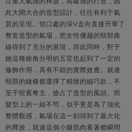
注重大氣感的釋放，高級感的打造，因
此大開大合的造型設計，往往有利于氣
質的呈現。領口處的深V走向直接升華了
整套造型的氣場，把女性優越的頸部曲
線得到了充分的展現，與此同時，對于
她這種棱角分明的五官也起到了一定的
修飾作用，具有不錯的實際效應。就連
頸部的鏈條都選擇了精致的細巧款，不
至于喧賓奪主，搶占了造型的風頭。而
髮型上的一絲不茍，似乎更是為了強化
整體觀感，氣場在這一刻得到了最大化
的釋放，就連這個小腿肌肉看著都瞬間