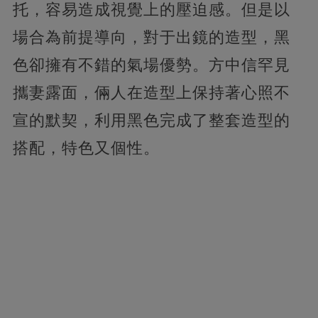
托，容易造成視覺上的壓迫感。但是以
場合為前提導向，對于出鏡的造型，黑
色卻擁有不錯的氣場優勢。方中信罕見
攜妻露面，倆人在造型上保持著心照不
宣的默契，利用黑色完成了整套造型的
搭配，特色又個性。