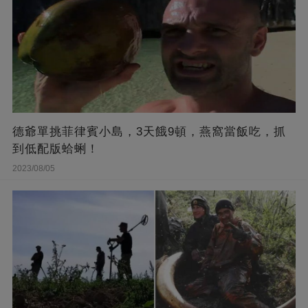
德爺單挑菲律賓小島，3天餓9頓，燕窩當飯吃，抓
到低配版蛤蜊！
2023/08/05