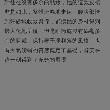
計往往沒有多余的點綴，她的這款皮裙
亦是如此，整體流暢地走線，腰腹部恰
到好處地收緊聚攏，都讓她的身材得到
最大化地呈現，但是細節處沒有絲毫多
余的剪裁，保持著干凈利落的風格，也
為大氣磅礴的質感奠定了基礎，審美在
這一刻得到了充分的展現。