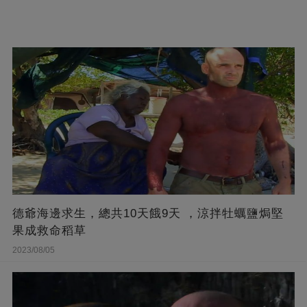
德爺海邊求生，總共10天餓9天 ，涼拌牡蠣鹽焗堅
果成救命稻草
2023/08/05