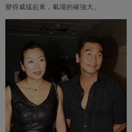
變得威猛起來，氣場的確強大。