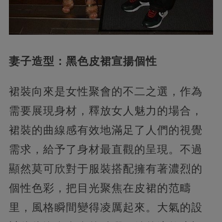
妻子造型：黑色皮裙宣揚個性
裙裝向來是女性聚會的不二之選，作為
需要展現身材，釋放女人魅力的場合，
裙裝的曲線感有效地滿足了人們的視覺
需求，給予了身材最直觀的呈現。不過
顯然莫可欣對于服裝搭配擁有著濃烈的
個性色彩，把目光聚焦在皮裙的范疇
里，風格瞬間變得凌厲起來。大氣的設