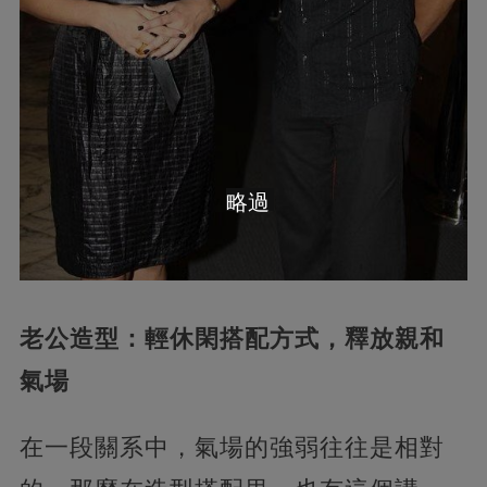
略過
老公造型：輕休閑搭配方式，釋放親和
氣場
在一段關系中，氣場的強弱往往是相對