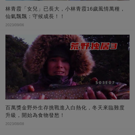
林青霞「女兒」已長大，小林青霞16歲風情萬種，
仙氣飄飄：守候成長！！
2023/09/06
百萬獎金野外生存挑戰進入白熱化，冬天來臨難度
升級，開始為食物發愁！
2023/08/08