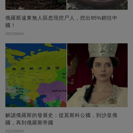
俄羅斯遠東無人區忽現挖尸人，挖出95%銷往中
國！
2023/08/04
解讀俄羅斯的發展史：從莫斯科公國，到沙皇俄
國，再到俄羅斯帝國
2023/08/04