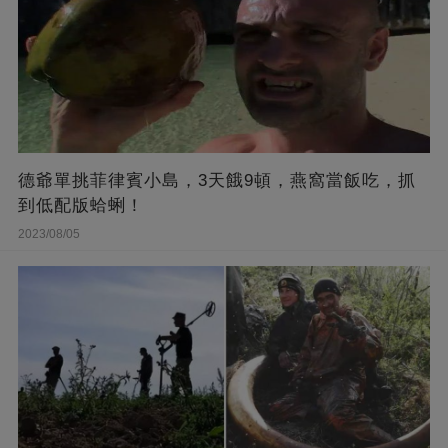
德爺單挑菲律賓小島，3天餓9頓，燕窩當飯吃，抓
到低配版蛤蜊！
2023/08/05