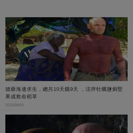
德爺海邊求生，總共10天餓9天 ，涼拌牡蠣鹽焗堅
果成救命稻草
2023/08/05