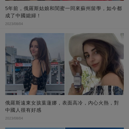
5年前，俄羅斯姑娘和閨蜜一同來蘇州留學，如今都
成了中國媳婦！
2023/08/04
俄羅斯遠東女孩葉蓮娜，表面高冷，內心火熱，對
中國人很有好感
2023/08/04