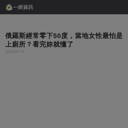
俄羅斯經常零下50度，當地女性最怕是
上廁所？看完妳就懂了
2023/07/19