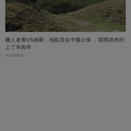
獵人老喬VS德爺，地點竟在中國云南 ，期間居然吃
上了羊肉串
2023/08/05