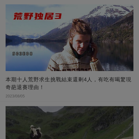
本期十人荒野求生挑戰結束還剩4人，有吃有喝驚現
奇葩退賽理由！
2023/08/05