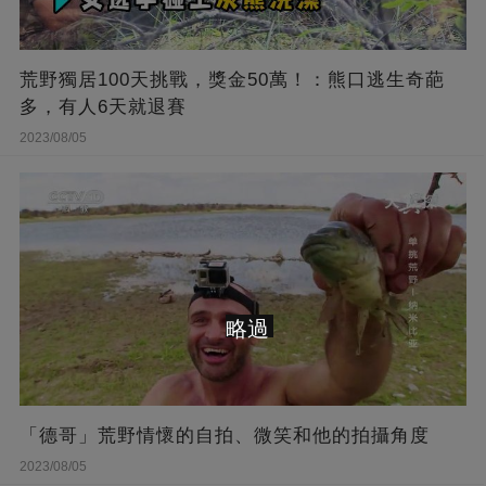
荒野獨居100天挑戰，獎金50萬！：熊口逃生奇葩
多，有人6天就退賽
2023/08/05
略過
「德哥」荒野情懷的自拍、微笑和他的拍攝角度
2023/08/05