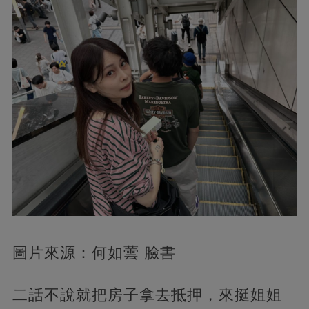
圖片來源：何如蕓 臉書
二話不說就把房子拿去抵押，來挺姐姐