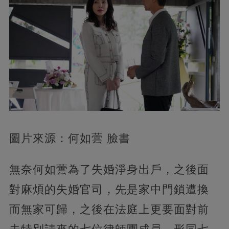
圖片來源：何如蕓 臉書
無奈何如蕓為了失婚淨身出戶，之後面
對麻煩的失婚官司，先是家中門鎖遭換
而無家可歸，之後在法庭上更要面對前