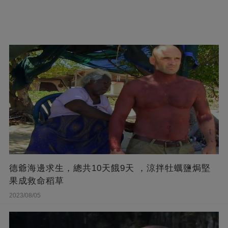
德爺海邊求生，總共10天餓9天 ，涼拌牡蠣鹽焗堅
果成救命稻草
2023/08/05