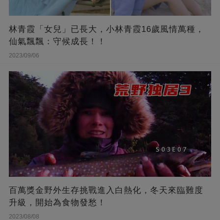
林青霞「女兒」已長大，小林青霞16歲風情萬種，
仙氣飄飄：守候成長！！
2023/09/06
百萬獎金野外生存挑戰進入白熱化，冬天來臨難度
升級，開始為食物發愁！
2023/08/08