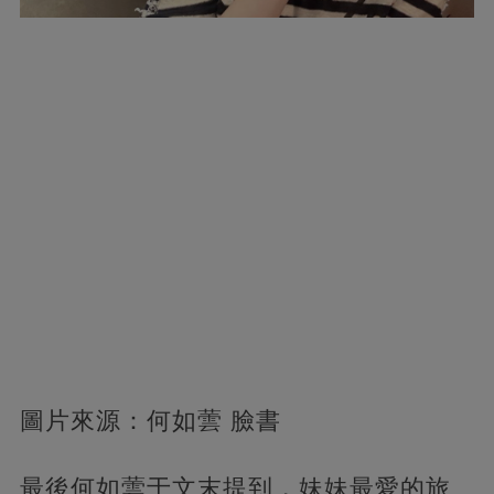
圖片來源：何如蕓 臉書
最後何如蕓于文末提到，妹妹最愛的旅