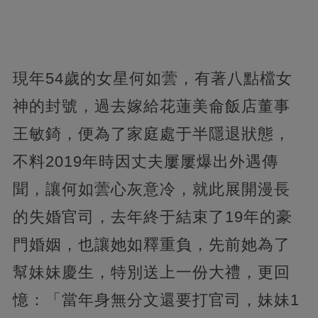
現年54歲的女星何如蕓，有著八點檔女
神的封號，過去嫁給花蓮美侖飯店董事
王敏錡，便為了家庭處于半隱退狀態，
不料2019年時因丈夫屢屢爆出外遇傳
聞，讓何如蕓心灰意冷，就此展開漫長
的失婚官司，去年終于結束了19年的豪
門婚姻，也讓她如釋重負，先前她為了
幫妹妹慶生，特別送上一份大禮，更回
憶：「當年身無分文還要打官司，妹妹1