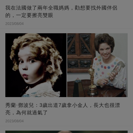
我在法國做了兩年全職媽媽，勸想要找外國伴侶
的，一定要擦亮雙眼
2023/08/04
秀蘭·鄧波兒：3歲出道7歲拿小金人，長大也很漂
亮，為何就過氣了
2023/08/04