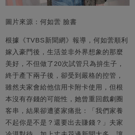
圖片來源：何如蕓 臉書
根據《TVBS新聞網》報導，何如蕓順利
嫁入豪門後，生活並非外界想象的那麼
美好，不但做了20次試管只為拚生子，
終于產下兩子後，卻受到嚴格的控管，
雖然夫家會給他信用卡附卡使用，但根
本沒有存錢的可能性，她曾重回戲劇圈
客串，結果卻遭婆家痛批：「我們家養
不起你是不是？還要出去賺錢？」夫家
冷漠對待，加上丈夫花邊新聞太多，讓