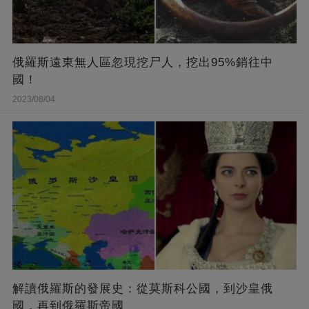
俄羅斯遠東無人區忽現挖尸人，挖出95%銷往中
國！
2023/08/04
解讀俄羅斯的發展史：從莫斯科公國，到沙皇俄
國，再到俄羅斯帝國