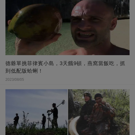
德爺單挑菲律賓小島，3天餓9頓，燕窩當飯吃，抓
到低配版蛤蜊！
2023/08/05