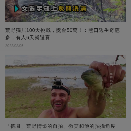
荒野獨居100天挑戰，獎金50萬！：熊口逃生奇葩
多，有人6天就退賽
2023/08/05
「德哥」荒野情懷的自拍、微笑和他的拍攝角度