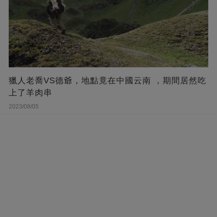
獵人老喬VS德爺，地點竟在中國云南 ，期間居然吃
上了羊肉串
2023/08/05