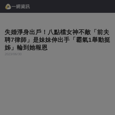
失婚淨身出戶！八點檔女神不敵「前夫
聘7律師」是妹妹伸出手「霸氣1舉動挺
姊」輪到她報恩
2023/06/30