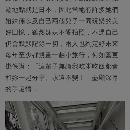
遊地點就是日本，因此當地有許多她們
姐妹倆以及自己兩個兒子一同玩樂的美
好回憶，雖然妹妹不愛拍照，不過自己
仍會默默記錄一切，兩人也約定好未來
每年至少都規畫一趟小旅行，何如蕓更
掛保證：「這輩子無論我吃粥吃飯都會
和妳一起分享。永遠不變！」盡顯深厚
的手足情，