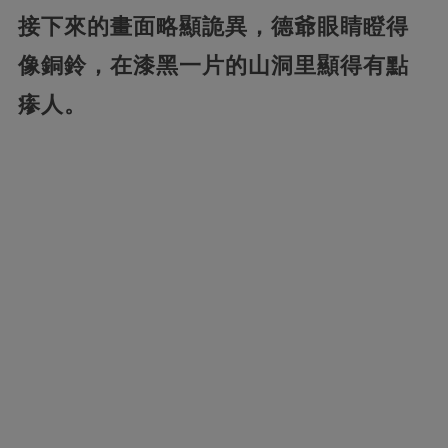
接下來的畫面略顯詭異，德爺眼睛瞪得
像銅鈴，在漆黑一片的山洞里顯得有點
瘆人。