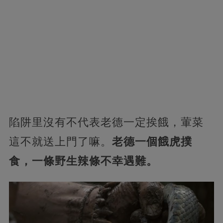
陷阱里沒有不代表老德一定挨餓，葷菜
這不就送上門了嘛。
老德一個餓虎撲
食，一條野生辣條不幸遇難。