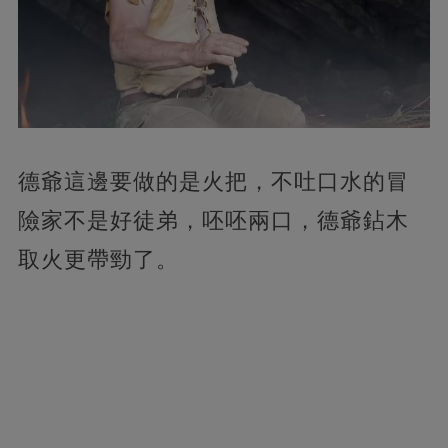
德爺這邊要做的是火把，不吐口水的冒
險家不是好徒弟，呸呸兩口，德爺鉆木
取火更帶勁了。