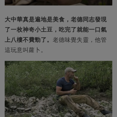
大中華真是遍地是美食，老德同志發現
了一枚神奇小土豆，吃完了就能一口氣
上八樓不費勁了。
老德味覺失靈，他管
這玩意叫蘿卜。