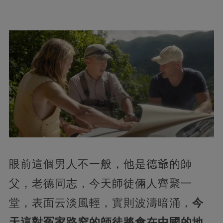
眼前這個男人不一般，他是德爺的師
父，老德同志，今天師徒倆人齊聚一
堂，表面云淡風輕，實則波濤暗涌，
今
天這對冤家路窄的師徒將會在中國的地