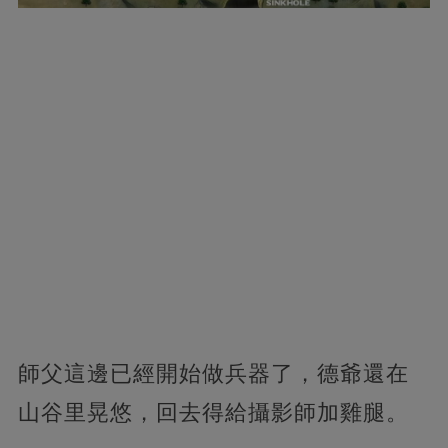
師父這邊已經開始做兵器了，德爺還在
山谷里晃悠，回去得給攝影師加雞腿。