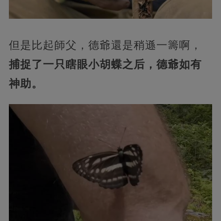
但是比起師父，德爺還是稍遜一籌啊，
捕捉了一只瞎眼小胡蝶之后，德爺如有
神助。