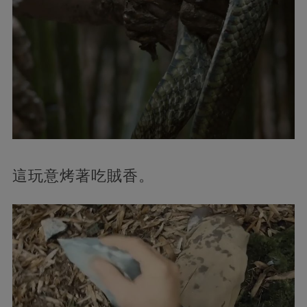
這玩意烤著吃賊香。