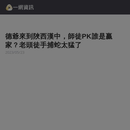
德爺來到陜西漢中，師徒PK誰是贏
家？老頭徒手捕蛇太猛了
2023/05/23