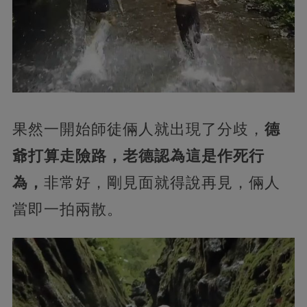
果然一開始師徒倆人就出現了分歧，
德
爺打算走險路，老德認為這是作死行
為，
非常好，剛見面就得說再見，倆人
當即一拍兩散。