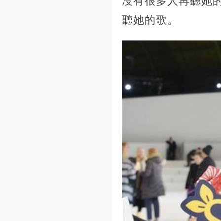
沒有很多人再聽她
聽她的歌。