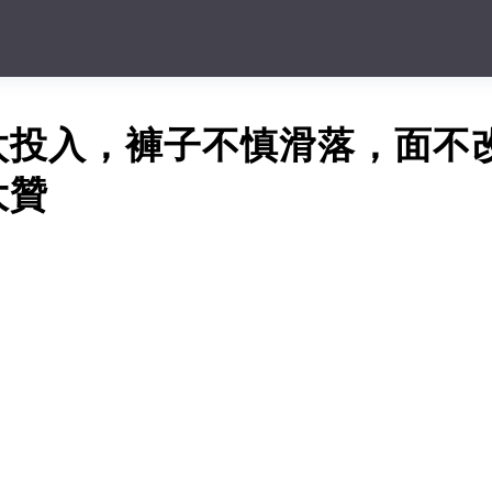
太投入，褲子不慎滑落，面不
大贊