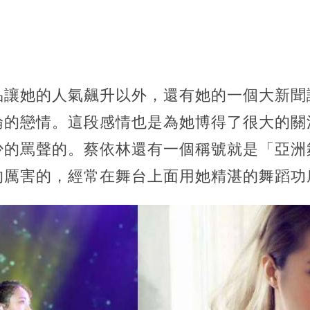
品讓她的人氣飆升以外，還有她的一個大新聞
倫的戀情。這段感情也是為她博得了很大的關
少的罵聲的。蔡依林還有一個稱號就是「亞洲
的厲害的，經常在舞台上面用她精湛的舞蹈功