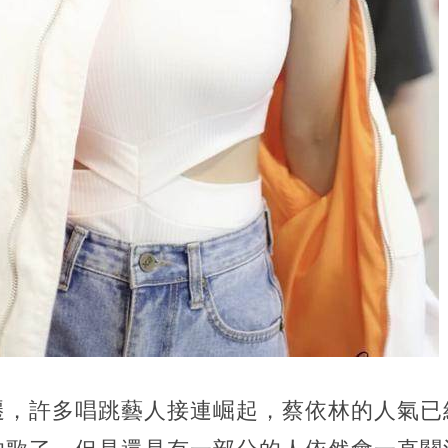
遷，許多唱跳藝人接連崛起，蔡依林的人氣已