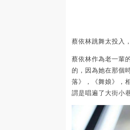
蔡依林跳舞太投入
蔡依林作為老一輩
的，因為她在那個
落》，《舞娘》，
謂是唱遍了大街小