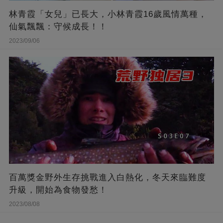
林青霞「女兒」已長大，小林青霞16歲風情萬種，
仙氣飄飄：守候成長！！
2023/09/06
百萬獎金野外生存挑戰進入白熱化，冬天來臨難度
升級，開始為食物發愁！
2023/08/08