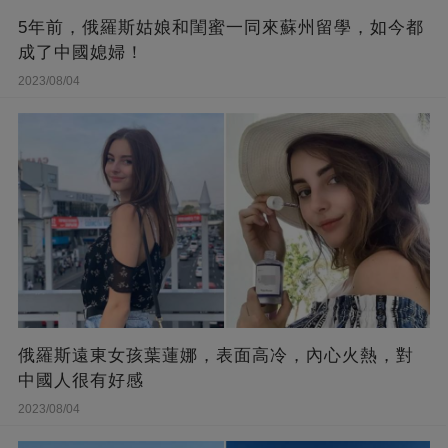
5年前，俄羅斯姑娘和閨蜜一同來蘇州留學，如今都
成了中國媳婦！
2023/08/04
俄羅斯遠東女孩葉蓮娜，表面高冷，內心火熱，對
中國人很有好感
2023/08/04