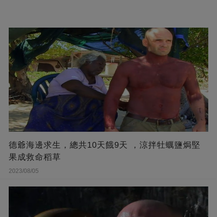
德爺海邊求生，總共10天餓9天 ，涼拌牡蠣鹽焗堅
果成救命稻草
2023/08/05