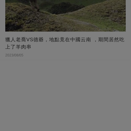
獵人老喬VS德爺，地點竟在中國云南 ，期間居然吃
上了羊肉串
2023/08/05