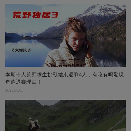
本期十人荒野求生挑戰結束還剩4人，有吃有喝驚現
奇葩退賽理由！
2023/08/05