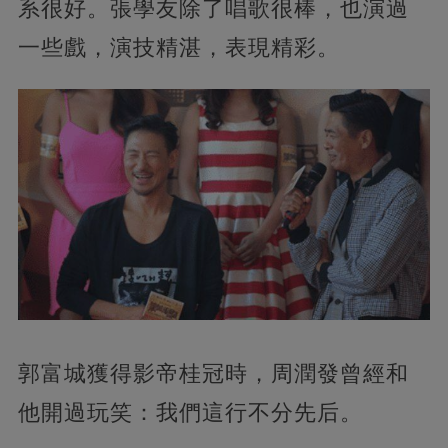
系很好。張學友除了唱歌很棒，也演過
一些戲，演技精湛，表現精彩。
郭富城獲得影帝桂冠時，周潤發曾經和
他開過玩笑：我們這行不分先后。