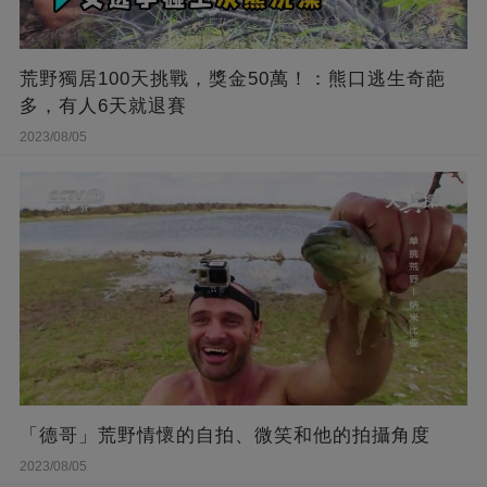
荒野獨居100天挑戰，獎金50萬！：熊口逃生奇葩
多，有人6天就退賽
2023/08/05
「德哥」荒野情懷的自拍、微笑和他的拍攝角度
2023/08/05