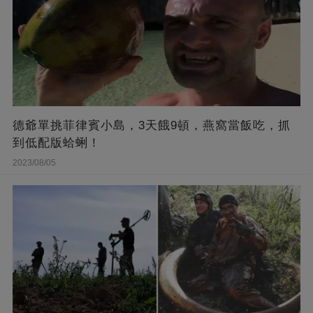
德爺單挑菲律賓小島，3天餓9頓，燕窩當飯吃，抓
到低配版蛤蜊！
2023/08/05