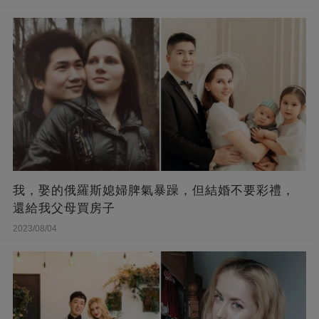
我，娶的俄羅斯媳婦脾氣暴躁，但結婚不要彩禮，
還給我父母買房子
2023/08/04