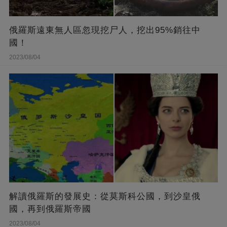
俄羅斯遠東無人區忽現挖尸人，挖出95%銷往中
國！
2023/08/04
解讀俄羅斯的發展史：從莫斯科公國，到沙皇俄
國，再到俄羅斯帝國
2023/08/04