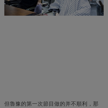
但魯豫的第一次節目做的并不順利，那