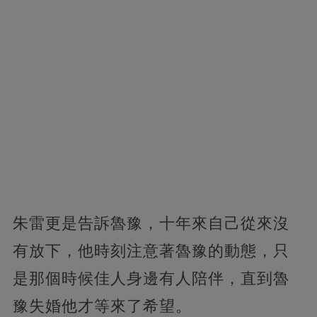
朱雷更是告訴魯豫，十年來自己從來沒
有放下，他時刻注意著魯豫的動態，只
是那個時候佳人身邊有人陪伴，直到魯
豫失婚他才等來了希望。