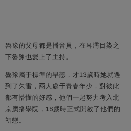
魯豫的父母都是播音員，在耳濡目染之
下魯豫也愛上了主持。
魯豫屬于標準的早戀，才13歲時她就遇
到了朱雷，兩人處于青春年少，對彼此
都有懵懂的好感，他們一起努力考入北
京廣播學院，18歲時正式開啟了他們的
初戀。