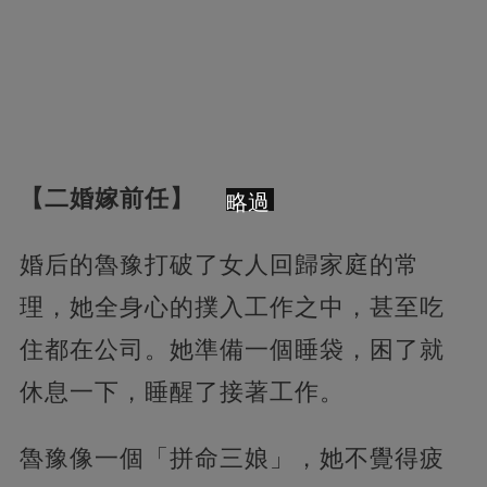
【二婚嫁前任】
略過
婚后的魯豫打破了女人回歸家庭的常
理，她全身心的撲入工作之中，甚至吃
住都在公司。她準備一個睡袋，困了就
休息一下，睡醒了接著工作。
魯豫像一個「拼命三娘」，她不覺得疲