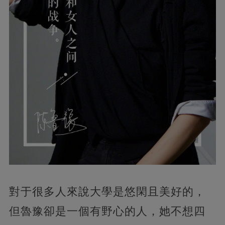
對于很多人來說大學是悠閑且美好的，
但魯豫卻是一個有野心的人，她不想四