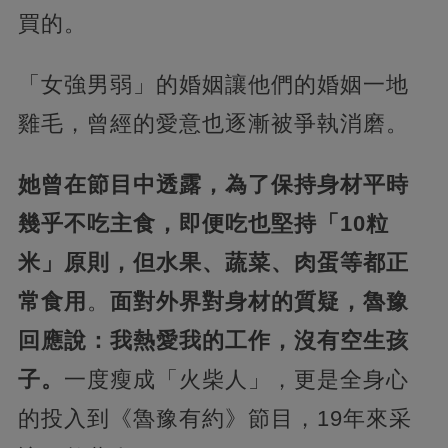
買的。
「女強男弱」的婚姻讓他們的婚姻一地
雞毛，曾經的愛意也逐漸被爭執消磨。
她曾在節目中透露，為了保持身材平時
幾乎不吃主食，即便吃也堅持「10粒
米」原則，但水果、蔬菜、肉蛋等都正
常食用
。
面對外界對身材的質疑，魯豫
回應說：我熱愛我的工作，沒有空生孩
子。
一度瘦成「火柴人」，更是全身心
的投入到《魯豫有約》節目，19年來采