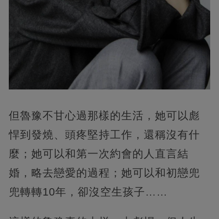
但魯豫不甘心過那樣的生活，她可以彪
悍到發燒、頭疼堅持工作，還稱沒有什
麼；她可以和第一次約會的人直言結
婚，略去戀愛的過程；她可以和初戀兜
兜轉轉10年，卻沒空生孩子……