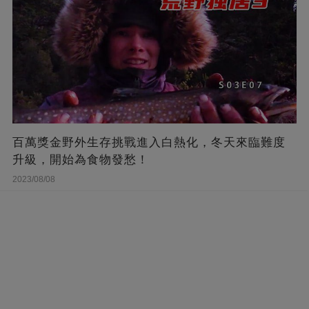
百萬獎金野外生存挑戰進入白熱化，冬天來臨難度
升級，開始為食物發愁！
2023/08/08