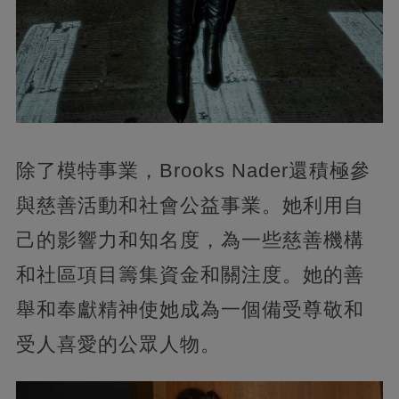
除了模特事業，Brooks Nader還積極參
與慈善活動和社會公益事業。她利用自
己的影響力和知名度，為一些慈善機構
和社區項目籌集資金和關注度。她的善
舉和奉獻精神使她成為一個備受尊敬和
受人喜愛的公眾人物。