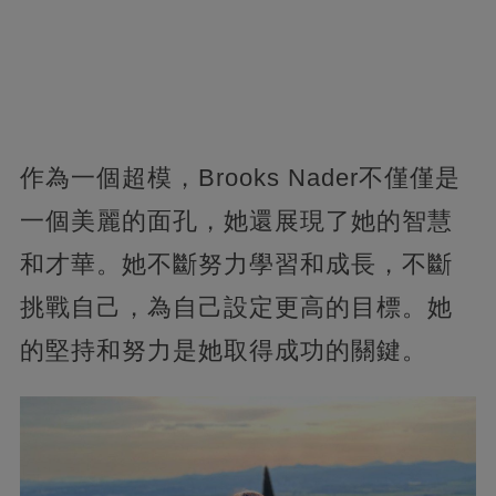
作為一個超模，Brooks Nader不僅僅是
一個美麗的面孔，她還展現了她的智慧
和才華。她不斷努力學習和成長，不斷
挑戰自己，為自己設定更高的目標。她
的堅持和努力是她取得成功的關鍵。