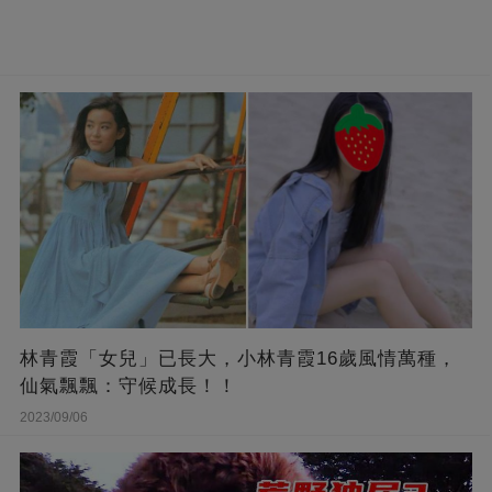
林青霞「女兒」已長大，小林青霞16歲風情萬種，
仙氣飄飄：守候成長！！
2023/09/06