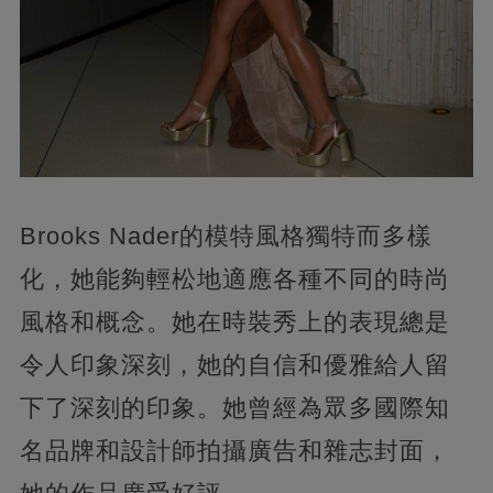
Brooks Nader的模特風格獨特而多樣
化，她能夠輕松地適應各種不同的時尚
風格和概念。她在時裝秀上的表現總是
令人印象深刻，她的自信和優雅給人留
下了深刻的印象。她曾經為眾多國際知
名品牌和設計師拍攝廣告和雜志封面，