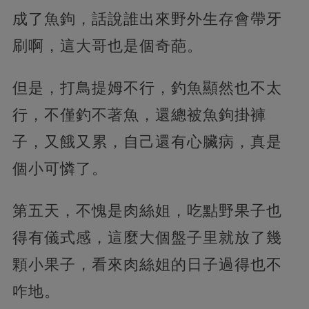
成了魚鉤，話說誰出來野外生存會帶牙
刷啊，這大哥也是個奇葩。
但是，打鳥提姆不行，釣魚顯然也不太
行，不僅釣不著魚，還總被魚鉤掛褲
子，又餓又累，自己還有心臟病，真是
個小可憐了。
第五天，不愧是肉絲姐，吃點野果子也
得有儀式感，這麼大個盤子里就放了幾
顆小果子，看來肉絲姐的日子過得也不
咋地。