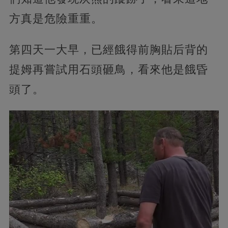
方真是危險重重。
第四天一大早，已經餓得前胸貼后背的
提姆再嘗試用石頭砸鳥，看來他是餓昏
頭了。