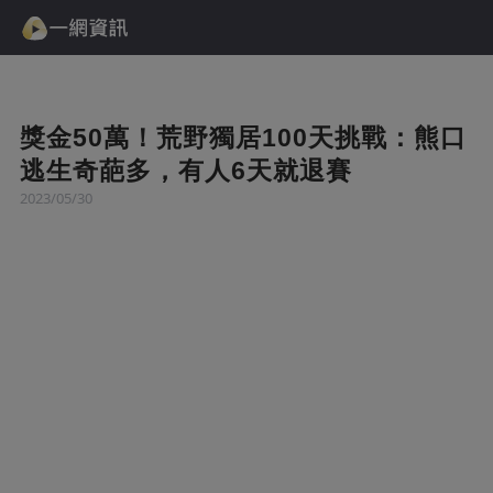
獎金50萬！荒野獨居100天挑戰：熊口
逃生奇葩多，有人6天就退賽
2023/05/30