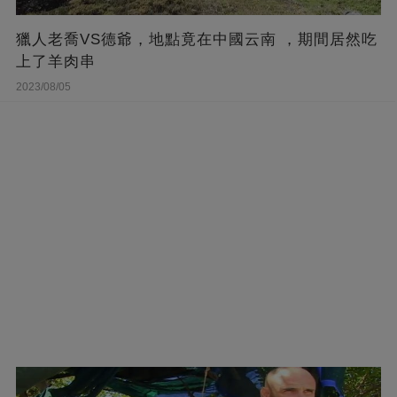
獵人老喬VS德爺，地點竟在中國云南 ，期間居然吃
上了羊肉串
2023/08/05