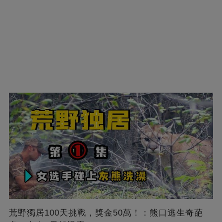
荒野獨居100天挑戰，獎金50萬！：熊口逃生奇葩