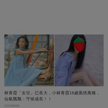
林青霞「女兒」已長大，小林青霞16歲風情萬種，
仙氣飄飄：守候成長！！
2023/09/06