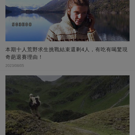
本期十人荒野求生挑戰結束還剩4人，有吃有喝驚現
奇葩退賽理由！
2023/08/05