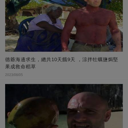
德爺海邊求生，總共10天餓9天 ，涼拌牡蠣鹽焗堅
果成救命稻草
2023/08/05