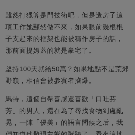
雖然打獵算是門技術吧，但是造房子這
項工作她顯然做不來，如果眼前幾根棍
子支起來的框架也能被稱作房子的話，
那前面提姆蓋的就是豪宅了。
堅持100天就給50萬？如果地點不是荒郊
野嶺，相信會被參賽者擠爆。
馬特，這個自帶喜感還喜歡「口吐芬
芳」的男人，還在為了尋找食物到處亂
晃，一陣「優美」的語言問候之后，我
們知道他發現灰熊的蹤跡了，看來這地