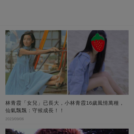
林青霞「女兒」已長大，小林青霞16歲風情萬種，
仙氣飄飄：守候成長！！
2023/09/06