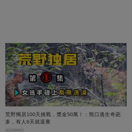
荒野獨居100天挑戰，獎金50萬！：熊口逃生奇葩
多，有人6天就退賽
2023/08/05