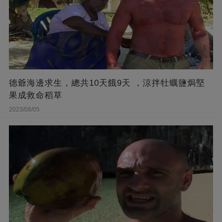
德爺海邊求生，總共10天餓9天 ，涼拌牡蠣鹽焗堅
果成救命稻草
2023/08/05