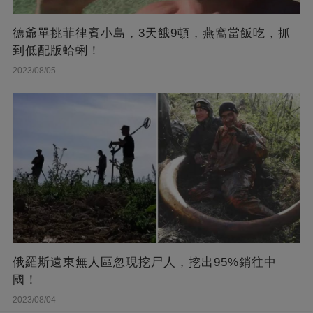
德爺單挑菲律賓小島，3天餓9頓，燕窩當飯吃，抓
到低配版蛤蜊！
2023/08/05
俄羅斯遠東無人區忽現挖尸人，挖出95%銷往中
國！
2023/08/04