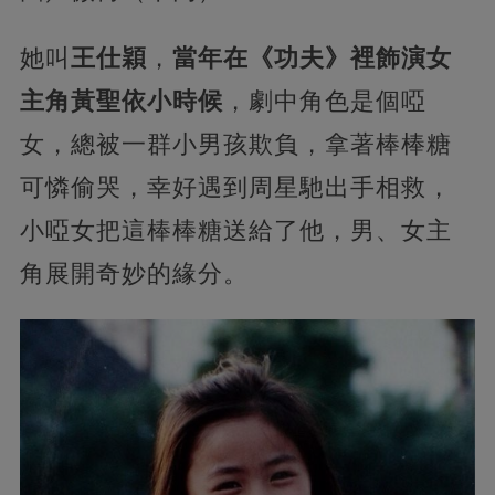
她叫
王仕穎
，
當年在《功夫》裡飾演女
主角黃聖依小時候
，劇中角色是個啞
女，總被一群小男孩欺負，拿著棒棒糖
可憐偷哭，幸好遇到周星馳出手相救，
小啞女把這棒棒糖送給了他，男、女主
角展開奇妙的緣分。