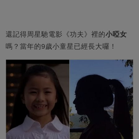
還記得周星馳電影《功夫》裡的
小啞女
嗎？當年的9歲小童星已經長大囉！