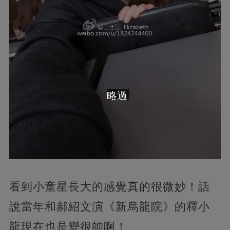
略過
看到小童星長大的感覺真的很微妙！話
說當年和郝紹文演《新烏龍院》的釋小
龍現在也是變很帥啊！