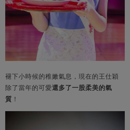
褪下小時候的稚嫩氣息，現在的王仕穎
除了當年的可愛
還多了一股柔美的氣
質
！