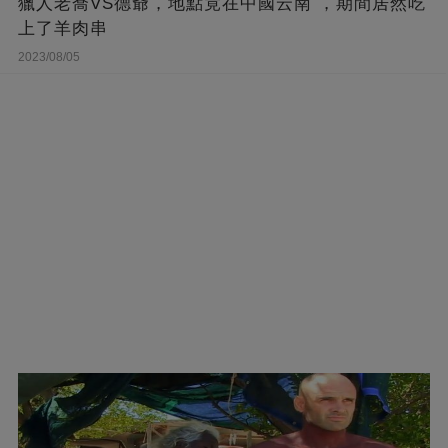
獵人老喬VS德爺，地點竟在中國云南 ，期間居然吃
上了羊肉串
2023/08/05