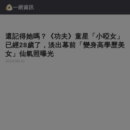
還記得她嗎？《功夫》童星「小啞女」
已經28歲了，淡出幕前「變身高學歷美
女」仙氣照曝光
2023/06/20