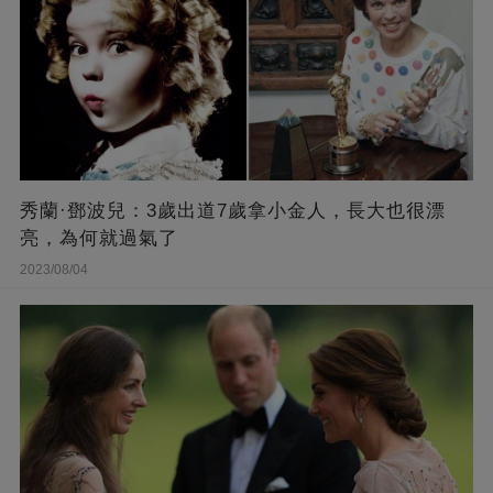
秀蘭·鄧波兒：3歲出道7歲拿小金人，長大也很漂
亮，為何就過氣了
2023/08/04