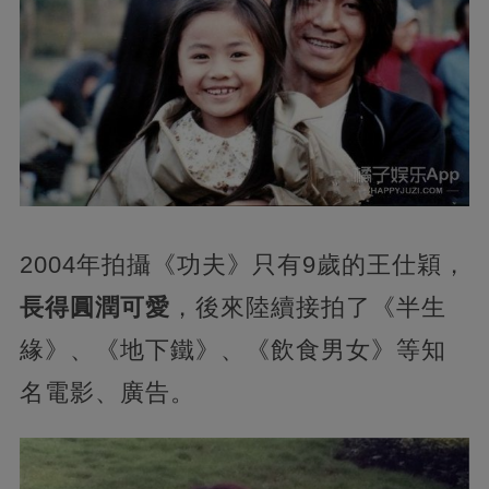
2004年拍攝《功夫》只有9歲的王仕穎，
長得圓潤可愛
，後來陸續接拍了《半生
緣》、《地下鐵》、《飲食男女》等知
名電影、廣告。