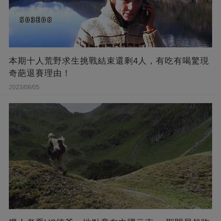
本期十人荒野求生挑戰結束還剩4人，有吃有喝驚現
奇葩退賽理由！
2023/08/05