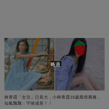
略過
林青霞「女兒」已長大，小林青霞16歲風情萬種，
仙氣飄飄：守候成長！！