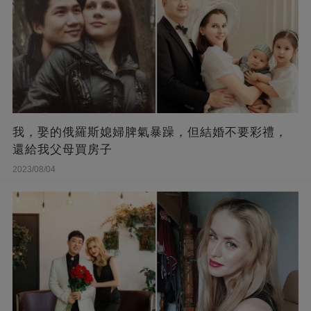
我，娶的俄羅斯媳婦脾氣暴躁，但結婚不要彩禮，
還給我父母買房子
2023/08/04