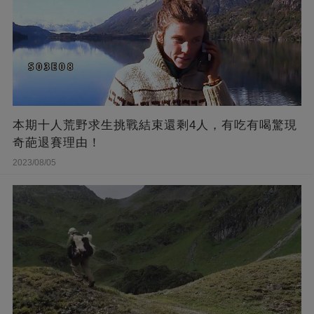
本期十人荒野求生挑戰結束還剩4人，有吃有喝驚現
奇葩退賽理由！
2023/08/05