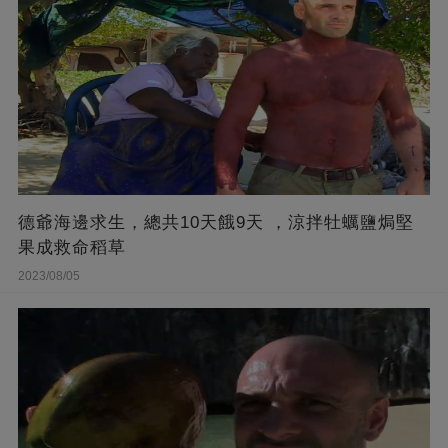
德爺海邊求生，總共10天餓9天 ，涼拌牡蠣鹽焗堅
果成救命稻草
2023/08/05