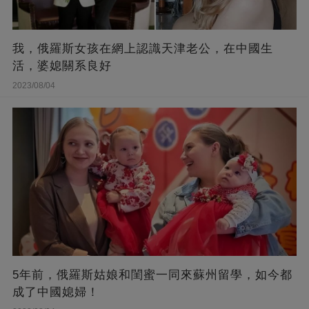
我，俄羅斯女孩在網上認識天津老公，在中國生
活，婆媳關系良好
2023/08/04
5年前，俄羅斯姑娘和閨蜜一同來蘇州留學，如今都
成了中國媳婦！