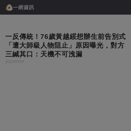
一反傳統！76歲黃越綏想辦生前告別式
「遭大師級人物阻止」原因曝光，對方
三緘其口：天機不可洩漏
2023/07/01