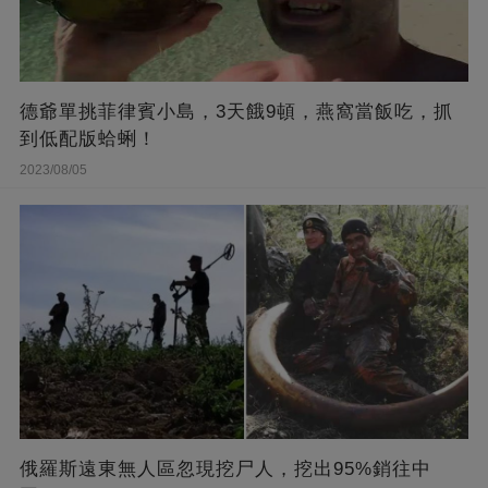
德爺單挑菲律賓小島，3天餓9頓，燕窩當飯吃，抓
到低配版蛤蜊！
2023/08/05
俄羅斯遠東無人區忽現挖尸人，挖出95%銷往中