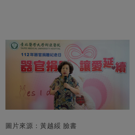
圖片來源：黃越綏 臉書