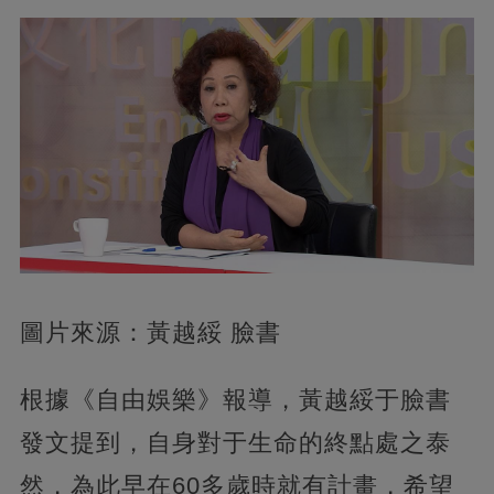
圖片來源：黃越綏 臉書
根據《自由娛樂》報導，黃越綏于臉書
發文提到，自身對于生命的終點處之泰
然，為此早在60多歲時就有計畫，希望