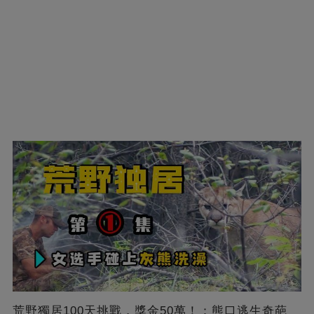
荒野獨居100天挑戰，獎金50萬！：熊口逃生奇葩