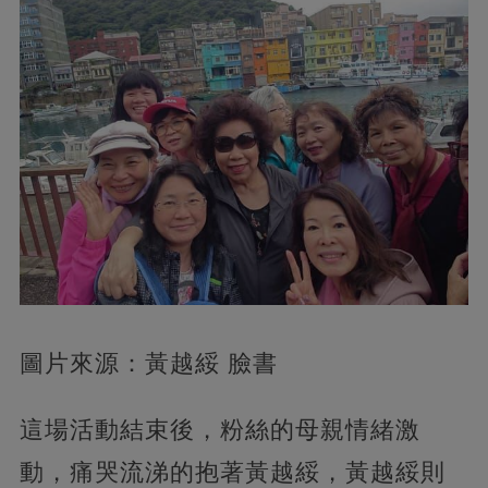
圖片來源：黃越綏 臉書
這場活動結束後，粉絲的母親情緒激
動，痛哭流涕的抱著黃越綏，黃越綏則