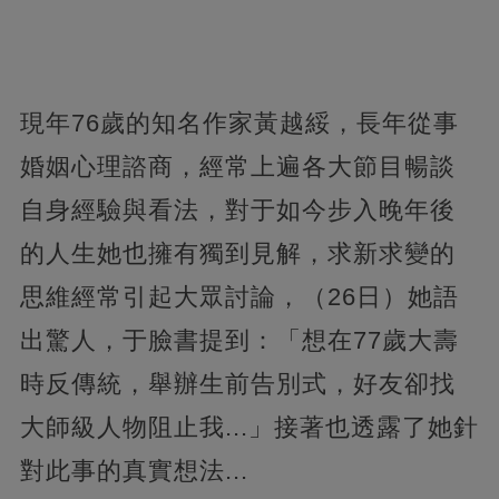
現年76歲的知名作家黃越綏，長年從事
婚姻心理諮商，經常上遍各大節目暢談
自身經驗與看法，對于如今步入晚年後
的人生她也擁有獨到見解，求新求變的
思維經常引起大眾討論，（26日）她語
出驚人，于臉書提到：「想在77歲大壽
時反傳統，舉辦生前告別式，好友卻找
大師級人物阻止我...」接著也透露了她針
對此事的真實想法...