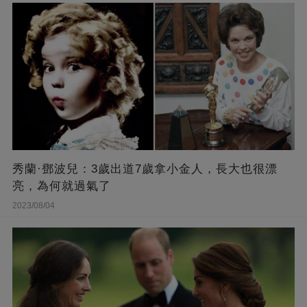
秀蘭·鄧波兒：3歲出道7歲拿小金人，長大也很漂
亮，為何就過氣了
2023/08/04