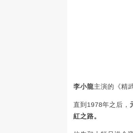
李小龍
主演的《精
直到1978年之后，
紅之路。