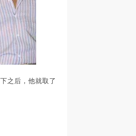
門下之后，他就取了