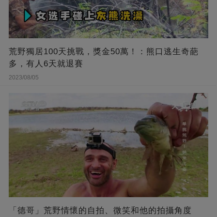
荒野獨居100天挑戰，獎金50萬！：熊口逃生奇葩
多，有人6天就退賽
2023/08/05
「德哥」荒野情懷的自拍、微笑和他的拍攝角度