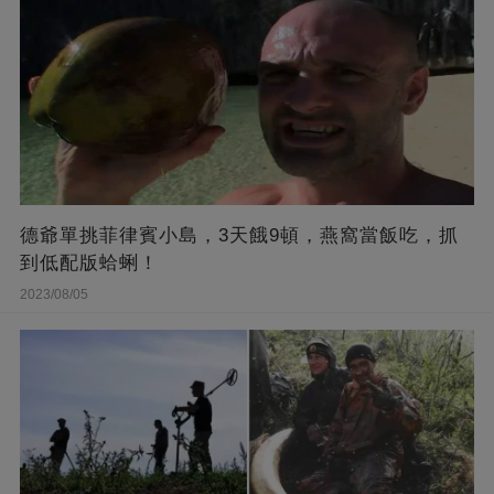
德爺單挑菲律賓小島，3天餓9頓，燕窩當飯吃，抓
到低配版蛤蜊！
2023/08/05