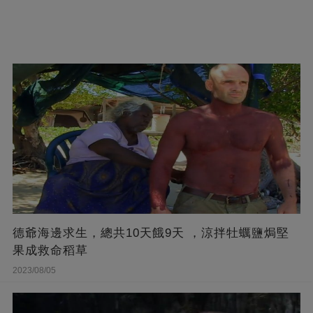
德爺海邊求生，總共10天餓9天 ，涼拌牡蠣鹽焗堅
果成救命稻草
2023/08/05