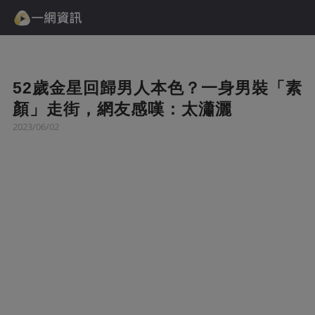
52歲金星回歸男人本色？一身男裝「素
顏」走街，網友感嘆：太瀟灑
2023/06/02