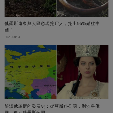
俄羅斯遠東無人區忽現挖尸人，挖出95%銷往中
國！
2023/08/04
解讀俄羅斯的發展史：從莫斯科公國，到沙皇俄
國，再到俄羅斯帝國