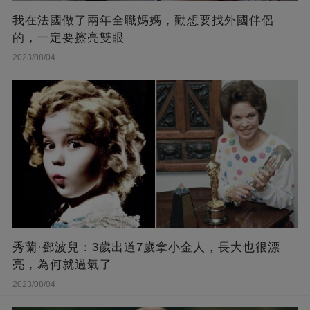
我在法國做了兩年全職媽媽，勸想要找外國伴侶
的，一定要擦亮雙眼
2023/08/04
秀蘭·鄧波兒：3歲出道7歲拿小金人，長大也很漂
亮，為何就過氣了
2023/08/04