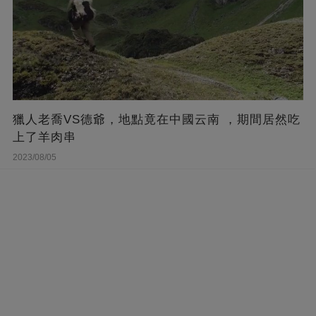
獵人老喬VS德爺，地點竟在中國云南 ，期間居然吃
上了羊肉串
2023/08/05