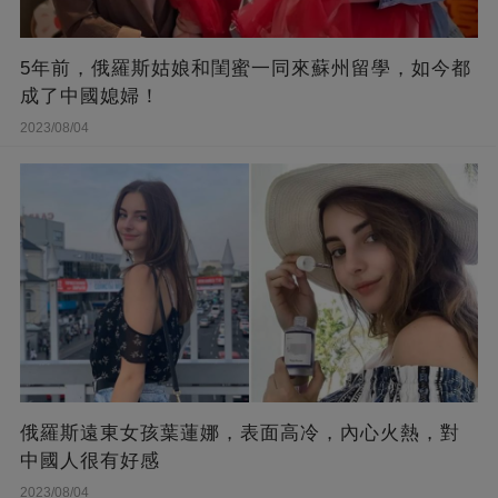
5年前，俄羅斯姑娘和閨蜜一同來蘇州留學，如今都
成了中國媳婦！
2023/08/04
俄羅斯遠東女孩葉蓮娜，表面高冷，內心火熱，對
中國人很有好感
2023/08/04