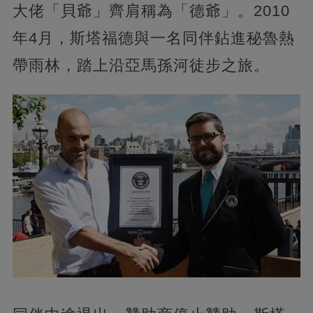
大佬「貝爺」齊肩稱為「德爺」。2010
年4月，斯塔福德與一名同伴鉆進秘魯熱
帶雨林，踏上沿亞馬孫河徒步之旅。