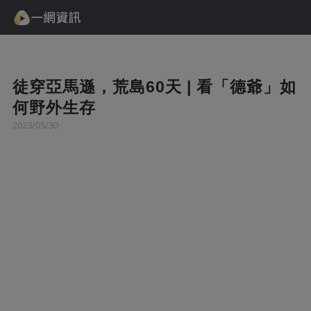
徒穿亞馬遜，荒島60天 | 看「德爺」如
何野外生存
2023/05/30