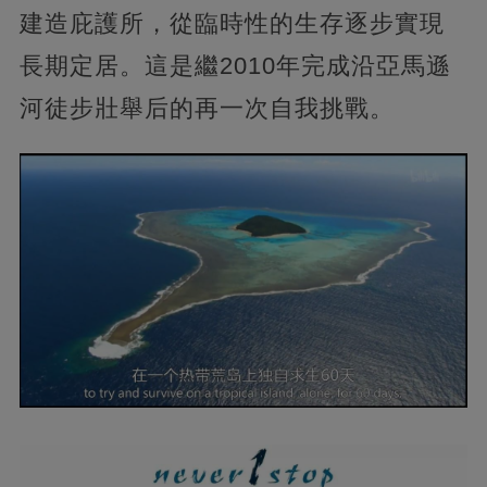
建造庇護所，從臨時性的生存逐步實現
長期定居。這是繼2010年完成沿亞馬遜
河徒步壯舉后的再一次自我挑戰。