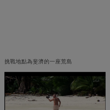
挑戰地點為斐濟的一座荒島