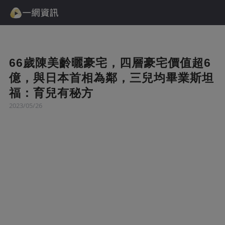
66歲陳美齡曬豪宅，四層豪宅價值超6
億，與日本首相為鄰，三兒均畢業斯坦
福：育兒有秘方
2023/05/26