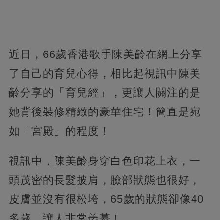
近日，66歲香港歌手陳美齡在網上分享
了自己的育兒心得，相比起視訊中陳美
齡分享的「育兒經」，更讓人關注的是
她背後裝修精緻的豪華住宅！簡直是宛
如「宮殿」的程度！
視訊中，陳美齡身穿白色印花上衣，一
頭茂密的長髮披肩，臉部狀態也很好，
皮膚並沒有很松垮，65歲的狀態卻像40
多歲，讓人非常羡慕！