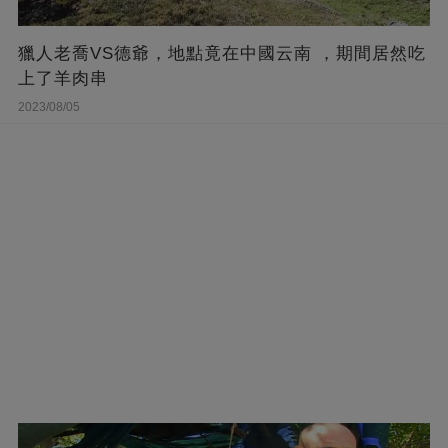
獵人老喬VS德爺，地點竟在中國云南 ，期間居然吃
上了羊肉串
2023/08/05