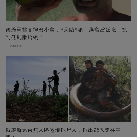
德爺單挑菲律賓小島，3天餓9頓，燕窩當飯吃，抓
到低配版蛤蜊！
2023/08/05
俄羅斯遠東無人區忽現挖尸人，挖出95%銷往中