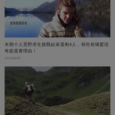
本期十人荒野求生挑戰結束還剩4人，有吃有喝驚現
奇葩退賽理由！
2023/08/05