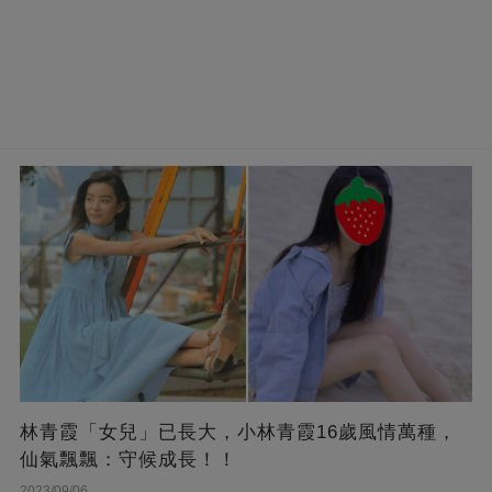
林青霞「女兒」已長大，小林青霞16歲風情萬種，
仙氣飄飄：守候成長！！
2023/09/06