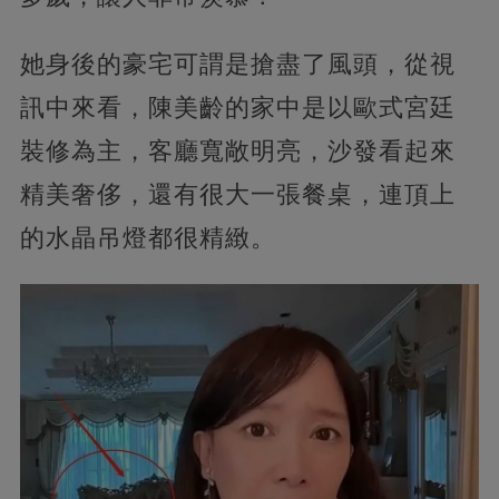
她身後的豪宅可謂是搶盡了風頭，從視
訊中來看，陳美齡的家中是以歐式宮廷
裝修為主，客廳寬敞明亮，沙發看起來
精美奢侈，還有很大一張餐桌，連頂上
的水晶吊燈都很精緻。