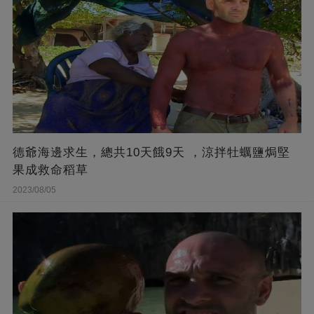
德爺海邊求生，總共10天餓9天 ，涼拌牡蠣鹽焗堅
果成救命稻草
2023/08/05