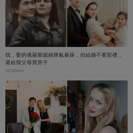
我，娶的俄羅斯媳婦脾氣暴躁，但結婚不要彩禮，
還給我父母買房子
2023/08/04