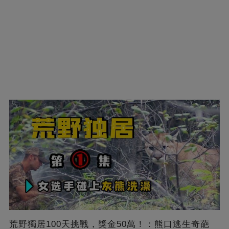
荒野獨居100天挑戰，獎金50萬！：熊口逃生奇葩