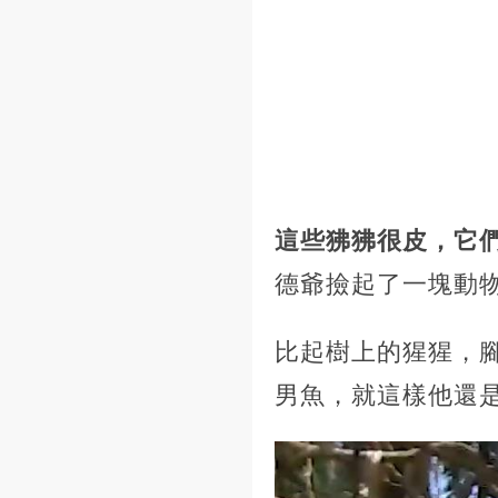
這些狒狒很皮，它
德爺撿起了一塊動
比起樹上的猩猩，
男魚，就這樣他還