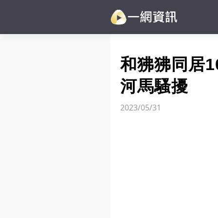
和狒狒同居1
河馬騷擾
2023/05/31