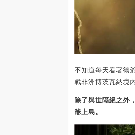
不知道每天看著德
戰非洲博茨瓦納境
除了與世隔絕之外
爺上島。