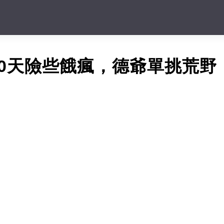
0天險些餓瘋，德爺單挑荒野