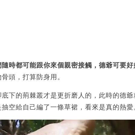
們隨時都可能跟你來個親密接觸，德爺可要好
物骨頭，打算防身用。
腳底下的荊棘叢才是更折磨人的，此時的德爺
是抽空給自己編了一條草裙，看來是真的熱愛