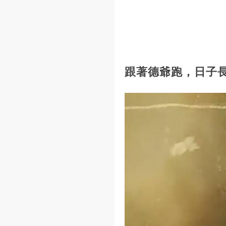
跟著德爺跑，日子