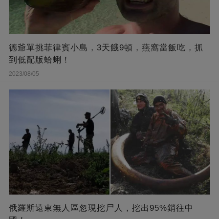
德爺單挑菲律賓小島，3天餓9頓，燕窩當飯吃，抓
到低配版蛤蜊！
2023/08/05
俄羅斯遠東無人區忽現挖尸人，挖出95%銷往中