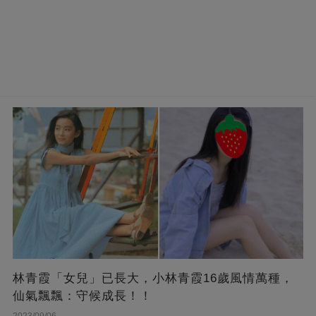
林青霞「女兒」已長大，小林青霞16歲風情萬種，
仙氣飄飄：守候成長！！
2023/09/06