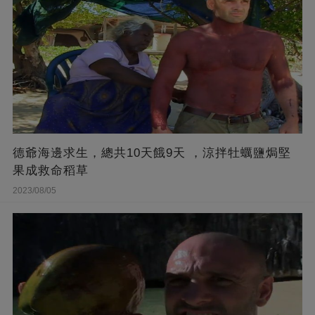
德爺海邊求生，總共10天餓9天 ，涼拌牡蠣鹽焗堅
果成救命稻草
2023/08/05