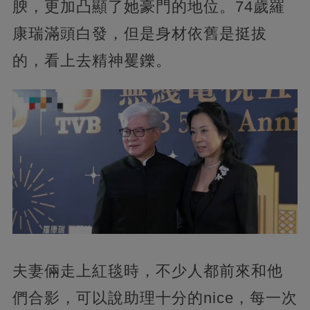
腴，更加凸顯了她豪門的地位。74歲羅
康瑞滿頭白發，但是身材依舊是挺拔
的，看上去精神矍鑠。
夫妻倆走上紅毯時，不少人都前來和他
們合影，可以說助理十分的nice，每一次