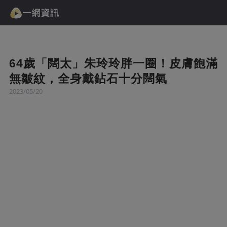
64歲「闊太」朱玲玲胖一圈！皮膚飽滿
無皺紋，全身戴鉆石十分闊氣
2023/05/20