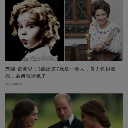
秀蘭·鄧波兒：3歲出道7歲拿小金人，長大也很漂
亮，為何就過氣了
2023/08/04