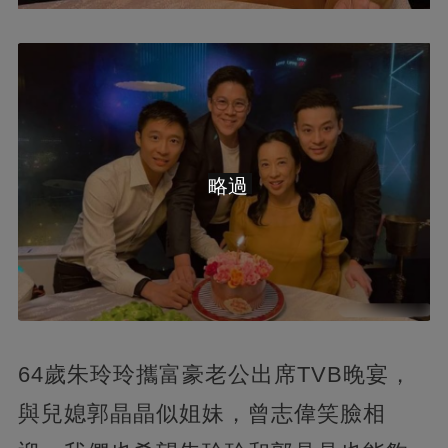
略過
64歲朱玲玲攜富豪老公出席TVB晚宴，
與兒媳郭晶晶似姐妹，曾志偉笑臉相