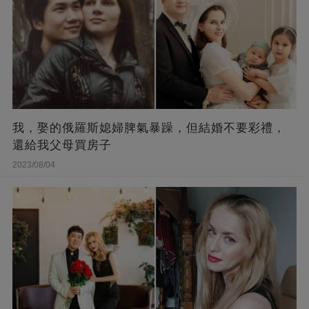
我，娶的俄羅斯媳婦脾氣暴躁，但結婚不要彩禮，
還給我父母買房子
2023/08/04