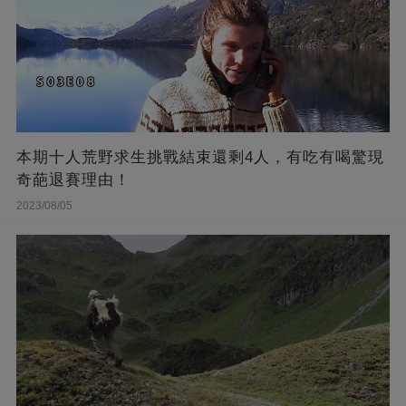
本期十人荒野求生挑戰結束還剩4人，有吃有喝驚現
奇葩退賽理由！
2023/08/05