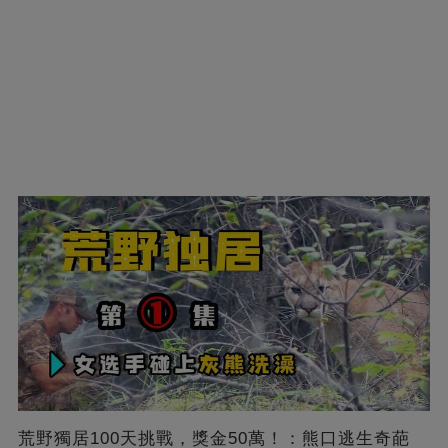
荒野獨居100天挑戰，獎金50萬！：熊口逃生奇葩