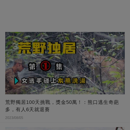
荒野獨居100天挑戰，獎金50萬！：熊口逃生奇葩
多，有人6天就退賽
2023/08/05