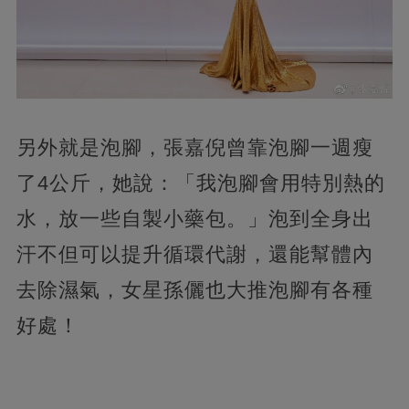
另外就是泡腳，張嘉倪曾靠泡腳一週瘦
了4公斤，她說：「我泡腳會用特別熱的
水，放一些自製小藥包。」泡到全身出
汗不但可以提升循環代謝，還能幫體內
去除濕氣，女星孫儷也大推泡腳有各種
好處！