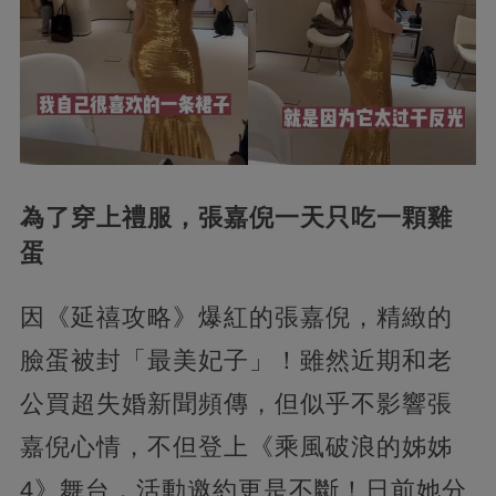
為了穿上禮服，張嘉倪一天只吃一顆雞
蛋
因《延禧攻略》爆紅的張嘉倪，精緻的
臉蛋被封「最美妃子」！雖然近期和老
公買超失婚新聞頻傳，但似乎不影響張
嘉倪心情，不但登上《乘風破浪的姊姊
4》舞台，活動邀約更是不斷！日前她分