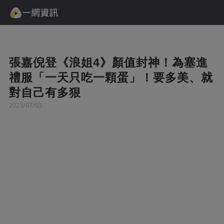
張嘉倪登《浪姐4》顏值封神！為塞進
禮服「一天只吃一顆蛋」！要多美、就
對自己有多狠
2023/07/03