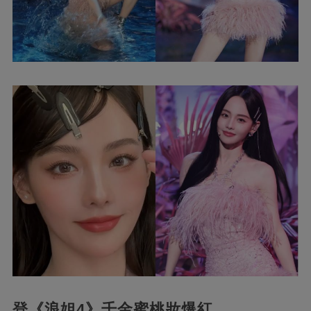
登《浪姐4》千金蜜桃妝爆紅