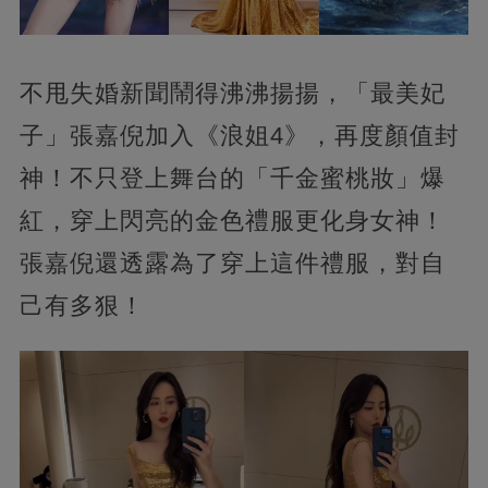
不甩失婚新聞鬧得沸沸揚揚，「最美妃
子」張嘉倪加入《浪姐4》，再度顏值封
神！不只登上舞台的「千金蜜桃妝」爆
紅，穿上閃亮的金色禮服更化身女神！
張嘉倪還透露為了穿上這件禮服，對自
己有多狠！