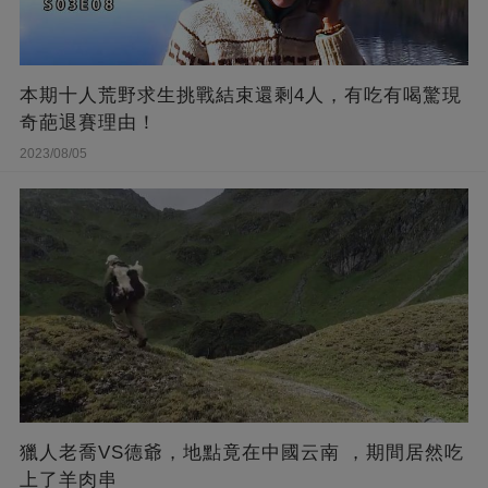
本期十人荒野求生挑戰結束還剩4人，有吃有喝驚現
奇葩退賽理由！
2023/08/05
獵人老喬VS德爺，地點竟在中國云南 ，期間居然吃
上了羊肉串