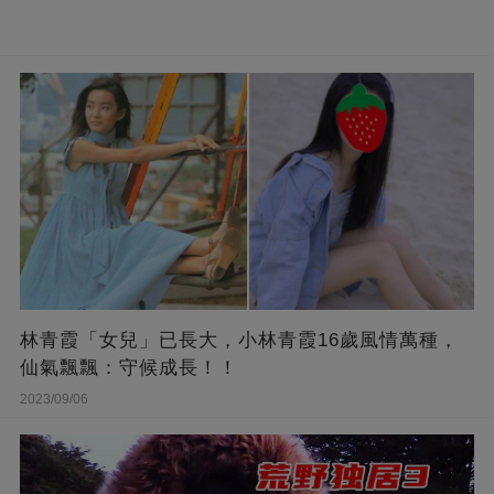
林青霞「女兒」已長大，小林青霞16歲風情萬種，
仙氣飄飄：守候成長！！
2023/09/06