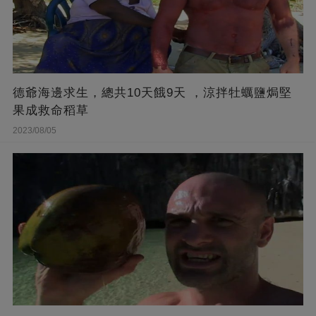
德爺海邊求生，總共10天餓9天 ，涼拌牡蠣鹽焗堅
果成救命稻草
2023/08/05