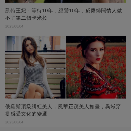
凱特王妃：等待10年，經營10年，威廉緋聞情人做
不了第二個卡米拉
2023/08/04
俄羅斯頂級網紅美人，風華正茂美人如畫，異域穿
搭感受文化的變遷
2023/08/04