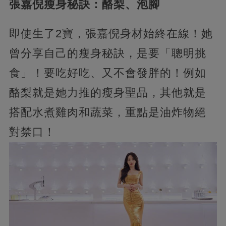
張嘉倪瘦身秘訣：酪梨、泡腳
即使生了2寶，張嘉倪身材始終在線！她
曾分享自己的瘦身秘訣，是要「聰明挑
食」！要吃好吃、又不會發胖的！例如
酪梨就是她力推的瘦身聖品，其他就是
搭配水煮雞肉和蔬菜，重點是油炸物絕
對禁口！