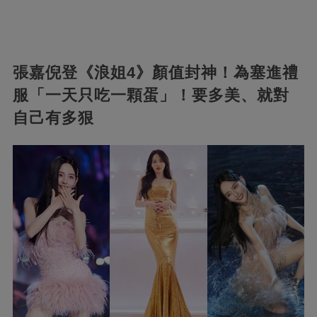
張嘉倪登《浪姐4》顏值封神！為塞進禮
服「一天只吃一顆蛋」！要多美、就對
自己有多狠