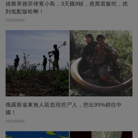
德爺單挑菲律賓小島，3天餓9頓，燕窩當飯吃，抓
到低配版蛤蜊！
2023/08/05
俄羅斯遠東無人區忽現挖尸人，挖出95%銷往中
國！
2023/08/04