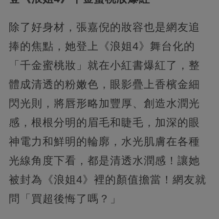
除了好身材，張嘉倪的妝容也是網友追
捧的焦點，她登上《浪姐4》舞台化的
「千金蜜桃妝」就在小紅書爆紅了，整
體成清透的粉嫩色，眼影疊上香檳金細
閃光則，將唇形略加豐厚、創造水潤光
感，根根分明的眉毛和睫毛，加深的眼
神電力和鮮明的輪廓，水光肌膚在各種
光線角度下看，都是清透水潤感！讓她
被封為《浪姐4》裡的顏值擔當！網友就
問「買超後悔了嗎？」