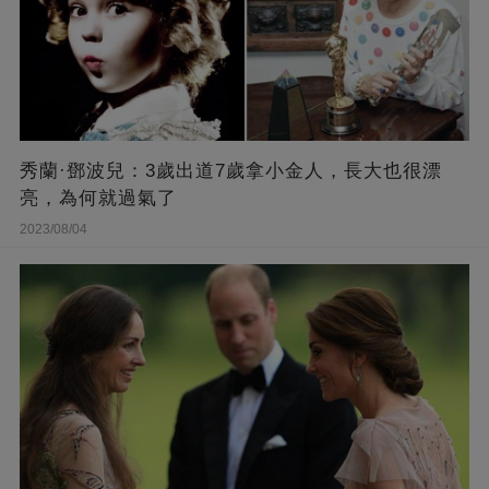
秀蘭·鄧波兒：3歲出道7歲拿小金人，長大也很漂
亮，為何就過氣了
2023/08/04