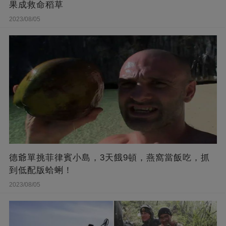
果成救命稻草
2023/08/05
德爺單挑菲律賓小島，3天餓9頓，燕窩當飯吃，抓
到低配版蛤蜊！
2023/08/05