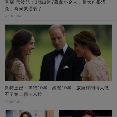
秀蘭·鄧波兒：3歲出道7歲拿小金人，長大也很漂
亮，為何就過氣了
2023/08/04
凱特王妃：等待10年，經營10年，威廉緋聞情人做
不了第二個卡米拉
2023/08/04