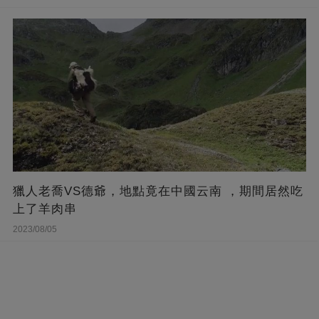
獵人老喬VS德爺，地點竟在中國云南 ，期間居然吃
上了羊肉串
2023/08/05