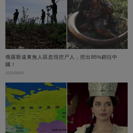
俄羅斯遠東無人區忽現挖尸人，挖出95%銷往中
國！
2023/08/04