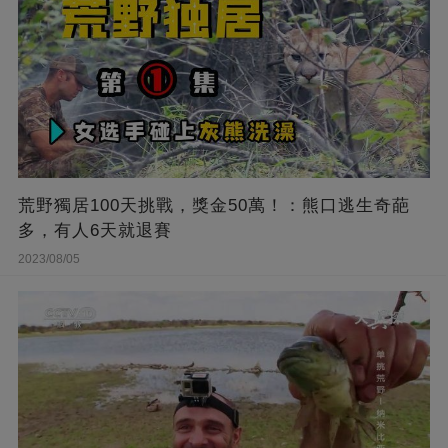
荒野獨居100天挑戰，獎金50萬！：熊口逃生奇葩
多，有人6天就退賽
2023/08/05