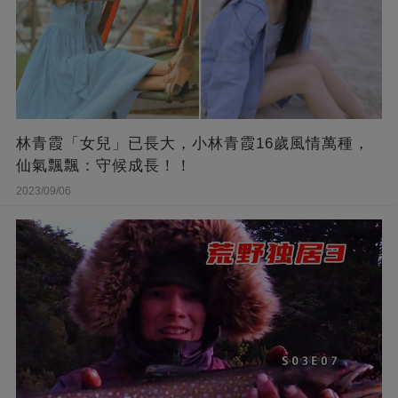
林青霞「女兒」已長大，小林青霞16歲風情萬種，
仙氣飄飄：守候成長！！
2023/09/06