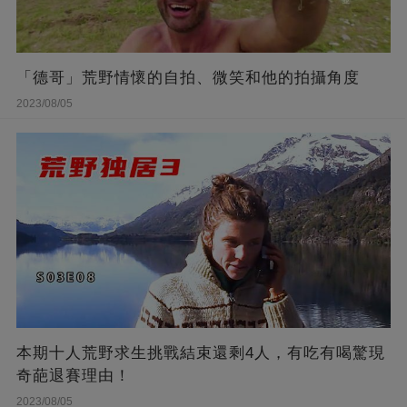
「德哥」荒野情懷的自拍、微笑和他的拍攝角度
2023/08/05
本期十人荒野求生挑戰結束還剩4人，有吃有喝驚現
奇葩退賽理由！
2023/08/05