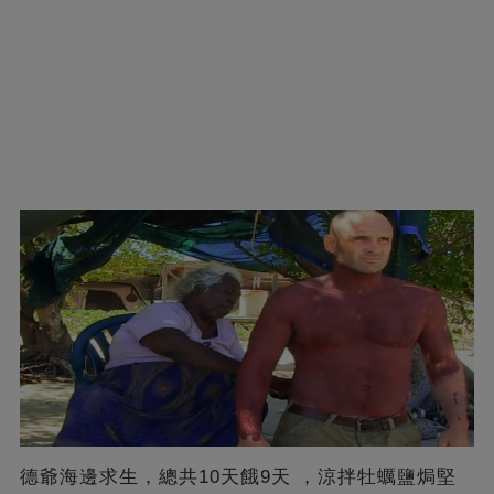
德爺海邊求生，總共10天餓9天 ，涼拌牡蠣鹽焗堅