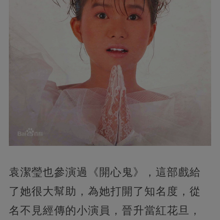
袁潔瑩也參演過《開心鬼》，這部戲給
了她很大幫助，為她打開了知名度，從
名不見經傳的小演員，晉升當紅花旦，