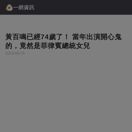
黃百鳴已經74歲了！ 當年出演開心鬼
的，竟然是菲律賓總統女兒
2023/06/16