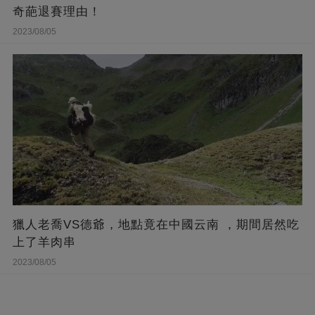
奇葩退賽理由！
2023/08/05
獵人老喬VS德爺，地點竟在中國云南 ，期間居然吃
上了羊肉串
2023/08/05