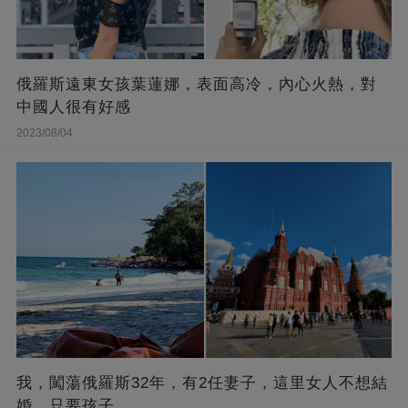
俄羅斯遠東女孩葉蓮娜，表面高冷，內心火熱，對
中國人很有好感
2023/08/04
我，闖蕩俄羅斯32年，有2任妻子，這里女人不想結
婚，只要孩子