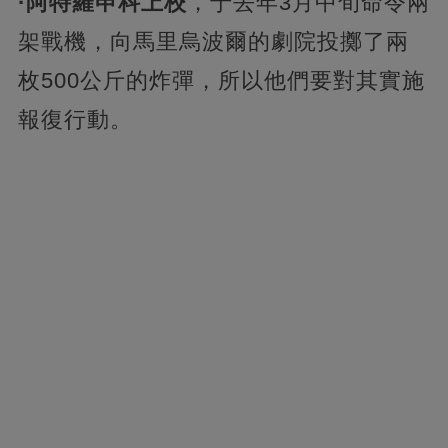
·阿特羅申科上校
，于去年3月中旬命令兩
架戰機，向馬里烏波爾的劇院投擲了兩
枚500公斤的炸彈，所以他們要對其實施
報復行動。