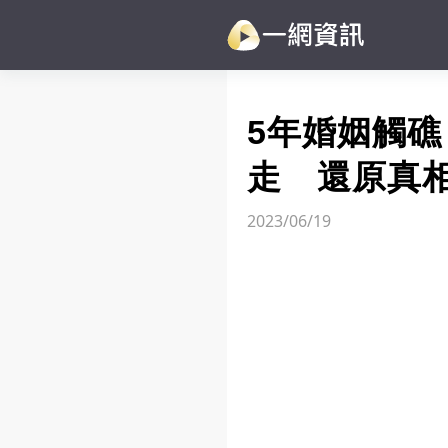
5年婚姻觸礁
走 還原真
2023/06/19