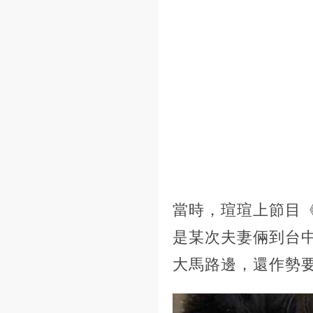
當時，瑄瑄上節目
是某次夫妻倆到台
大馬路邊，還作勢