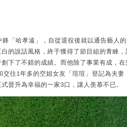
球中鋒「哈孝遠」，自從退役後就以通告藝人
直白的說話風格，終于獲得了節目組的青睞，
于創下了不錯的成績。而他除了事業有成，在
布和交往1年多的空姐女友「瑄瑄」登記為夫
正式晉升為幸福的一家3口，讓人羨慕不已。