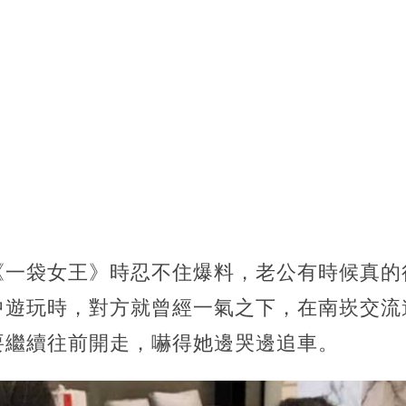
《一袋女王》時忍不住爆料，老公有時候真的
中遊玩時，對方就曾經一氣之下，在南崁交流
要繼續往前開走，嚇得她邊哭邊追車。