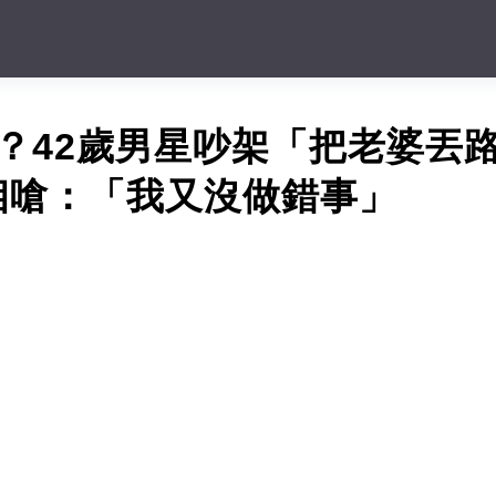
？42歲男星吵架「把老婆丟
相嗆：「我又沒做錯事」