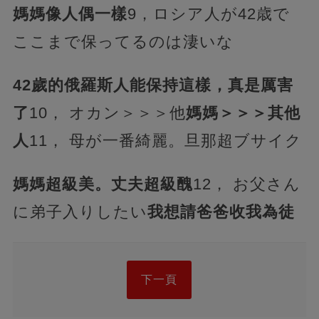
媽媽像人偶一樣
9，ロシア人が42歳で
ここまで保ってるのは淒いな
42歲的俄羅斯人能保持這樣，真是厲害
了
10， オカン＞＞＞他
媽媽＞＞＞其他
人
11， 母が一番綺麗。旦那超ブサイク
媽媽超級美。丈夫超級醜
12， お父さん
に弟子入りしたい
我想請爸爸收我為徒
下一頁