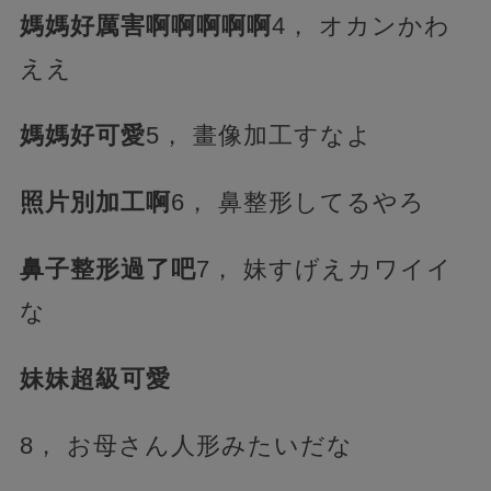
媽媽好厲害啊啊啊啊啊
4， オカンかわ
ええ
媽媽好可愛
5， 畫像加工すなよ
照片別加工啊
6， 鼻整形してるやろ
鼻子整形過了吧
7， 妹すげえカワイイ
な
妹妹超級可愛
8， お母さん人形みたいだな