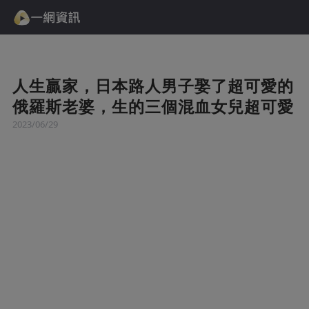
人生贏家，日本路人男子娶了超可愛的
俄羅斯老婆，生的三個混血女兒超可愛
2023/06/29