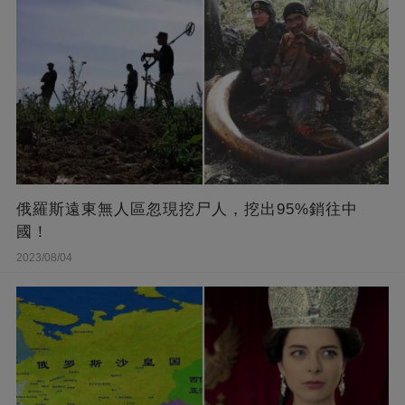
俄羅斯遠東無人區忽現挖尸人，挖出95%銷往中
國！
2023/08/04