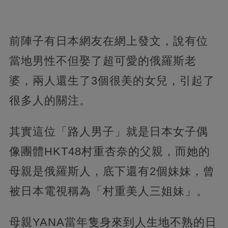
前陣子有日本網友在網上發文，說有位
當地男性不但娶了超可愛的俄羅斯老
婆，兩人還生了3個很美的女兒，引起了
很多人的關注。
其實這位「路人男子」就是日本女子偶
像團體HKT48村重杏奈的父親，而她的
母親是俄羅斯人，底下還有2個妹妹，曾
被日本電視稱為「村重美人三姐妹」。
母親YANA當年隻身來到人生地不熟的日