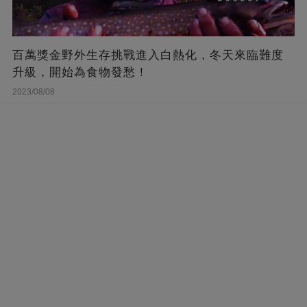
百萬獎金野外生存挑戰進入白熱化，冬天來臨難度
升級，開始為食物發愁！
2023/08/08