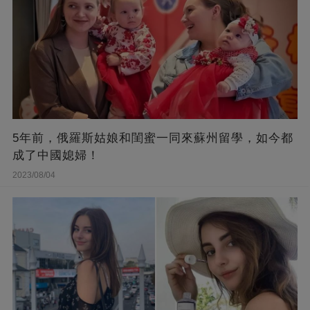
5年前，俄羅斯姑娘和閨蜜一同來蘇州留學，如今都
成了中國媳婦！
2023/08/04