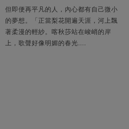
但即便再平凡的人，內心都有自己微小
的夢想。「正當梨花開遍天涯，河上飄
著柔漫的輕紗。喀秋莎站在峻峭的岸
上，歌聲好像明媚的春光....