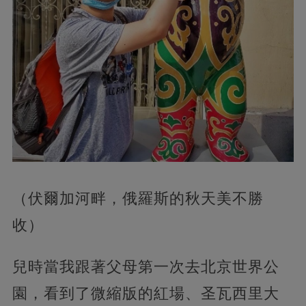
（伏爾加河畔，俄羅斯的秋天美不勝
收）
兒時當我跟著父母第一次去北京世界公
園，看到了微縮版的紅場、圣瓦西里大