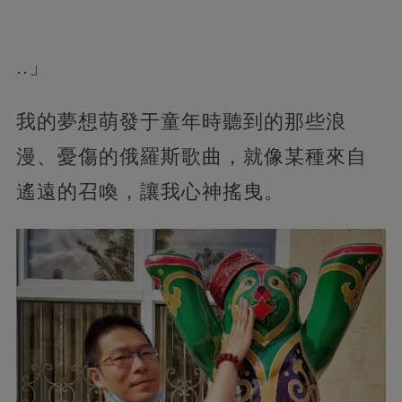
..」
我的夢想萌發于童年時聽到的那些浪
漫、憂傷的俄羅斯歌曲，就像某種來自
遙遠的召喚，讓我心神搖曳。