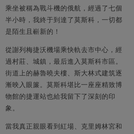
乘坐被稱為戰斗機的俄航，經過了七個
半小時，我終于到達了莫斯科，一切都
是陌生且嶄新的！
從謝列梅捷沃機場乘快軌去市中心，經
過村莊、城鎮，最后進入莫斯科市區。
街道上的赫魯曉夫樓、斯大林式建筑逐
漸映入眼簾。莫斯科堪比一座座精致博
物館的捷運站也給我留下了深刻的印
象。
當我真正親眼看到紅場、克里姆林宮和