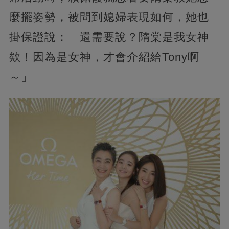
麼擺姿勢，被問到媳婦表現如何，她也
掛保證說：「還需要說？隋棠是我女神
欸！因為是女神，才會介紹給Tony啊
～」