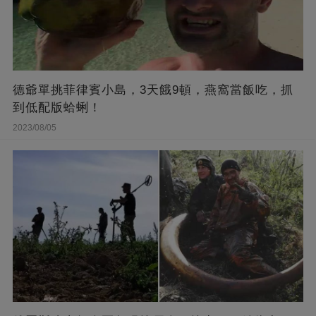
德爺單挑菲律賓小島，3天餓9頓，燕窩當飯吃，抓
到低配版蛤蜊！
2023/08/05