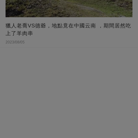
獵人老喬VS德爺，地點竟在中國云南 ，期間居然吃
上了羊肉串
2023/08/05