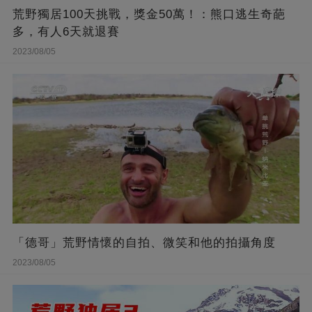
荒野獨居100天挑戰，獎金50萬！：熊口逃生奇葩
多，有人6天就退賽
2023/08/05
「德哥」荒野情懷的自拍、微笑和他的拍攝角度
2023/08/05