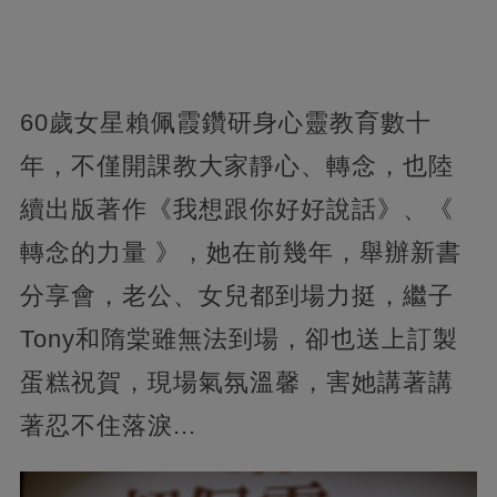
60歲女星賴佩霞鑽研身心靈教育數十
年，不僅開課教大家靜心、轉念，也陸
續出版著作《我想跟你好好說話》、《
轉念的力量 》，她在前幾年，舉辦新書
分享會，老公、女兒都到場力挺，繼子
Tony和隋棠雖無法到場，卻也送上訂製
蛋糕祝賀，現場氣氛溫馨，害她講著講
著忍不住落淚...