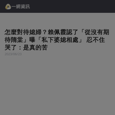
怎麼對待媳婦？賴佩霞認了「從沒有期
待隋棠」曝「私下婆媳相處」 忍不住
哭了：是真的苦
2023/06/23