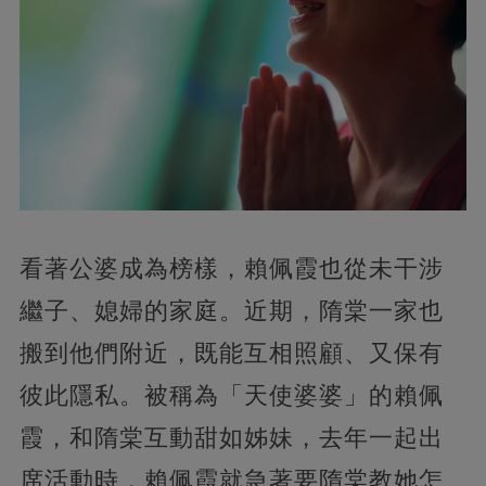
看著公婆成為榜樣，賴佩霞也從未干涉
繼子、媳婦的家庭。近期，隋棠一家也
搬到他們附近，既能互相照顧、又保有
彼此隱私。被稱為「天使婆婆」的賴佩
霞，和隋棠互動甜如姊妹，去年一起出
席活動時，賴佩霞就急著要隋棠教她怎