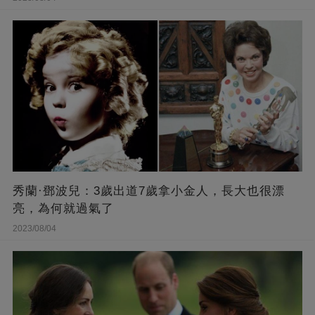
秀蘭·鄧波兒：3歲出道7歲拿小金人，長大也很漂
亮，為何就過氣了
2023/08/04