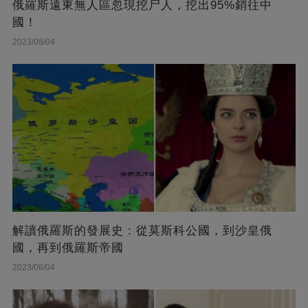
俄羅斯遠東無人區忽現挖尸人，挖出95%銷往中
國！
2023/08/04
解讀俄羅斯的發展史：從莫斯科公國，到沙皇俄
國，再到俄羅斯帝國
2023/08/04