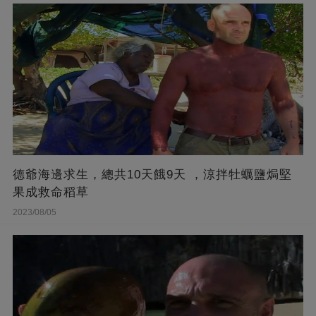
德爺海邊求生，總共10天餓9天 ，涼拌牡蠣鹽焗堅
果成救命稻草
2023/08/05