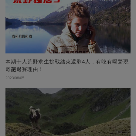
本期十人荒野求生挑戰結束還剩4人，有吃有喝驚現
奇葩退賽理由！
2023/08/05