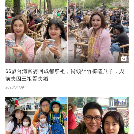
66歲台灣富婆回成都祭祖，街頭坐竹椅嗑瓜子，與
前夫因王祖賢失婚
2023/04/09