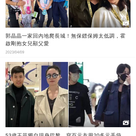
郭晶晶一家回內地爬長城！無保鏢保姆太低調，霍
啟剛抱女兒顯父愛
2023/04/09
53歲王菲獨自現身巴黎，穿百元衣用20多元手袋，