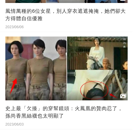
風情萬種的6位女星，別人穿衣遮遮掩掩，她們卻大
方得體自信優雅
2023/06/06
史上最「欠揍」的穿幫鏡頭：火鳳凰的贅肉忍了，
孫尚香黑絲襪也太明顯了
2023/06/03