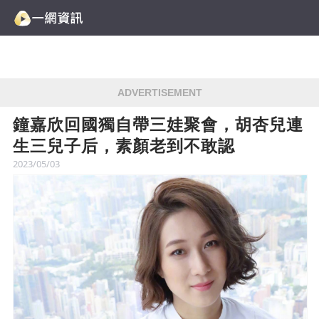
ADVERTISEMENT
鐘嘉欣回國獨自帶三娃聚會，胡杏兒連
生三兒子后，素顏老到不敢認
2023/05/03