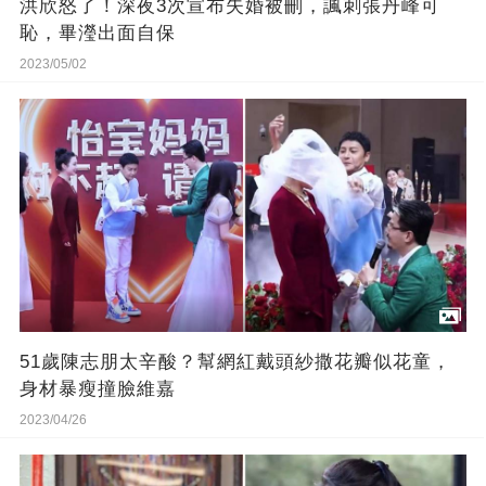
洪欣怒了！深夜3次宣布失婚被刪，諷刺張丹峰可
恥，畢瀅出面自保
2023/05/02
51歲陳志朋太辛酸？幫網紅戴頭紗撒花瓣似花童，
身材暴瘦撞臉維嘉
2023/04/26