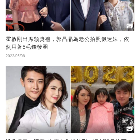
霍啟剛出席頒獎禮，郭晶晶為老公拍照似迷妹，依
然用著5毛錢發圈
2023/05/08