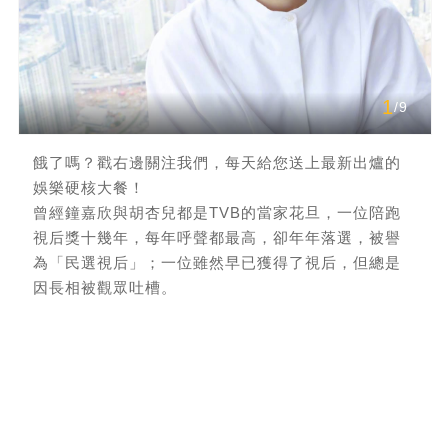
1
/9
餓了嗎？戳右邊關注我們，每天給您送上最新出爐的
娛樂硬核大餐！
曾經鐘嘉欣與胡杏兒都是TVB的當家花旦，一位陪跑
視后獎十幾年，每年呼聲都最高，卻年年落選，被譽
為「民選視后」；一位雖然早已獲得了視后，但總是
因長相被觀眾吐槽。