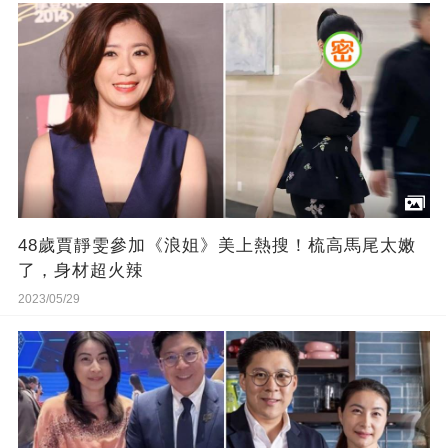
48歲賈靜雯參加《浪姐》美上熱搜！梳高馬尾太嫩
了，身材超火辣
2023/05/29