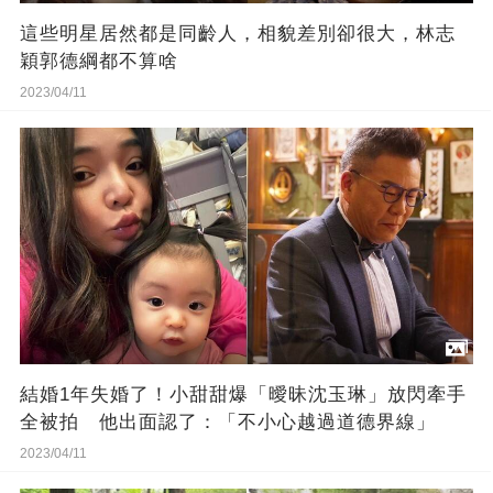
這些明星居然都是同齡人，相貌差別卻很大，林志
穎郭德綱都不算啥
2023/04/11
結婚1年失婚了！小甜甜爆「曖昧沈玉琳」放閃牽手
全被拍 他出面認了：「不小心越過道德界線」
2023/04/11