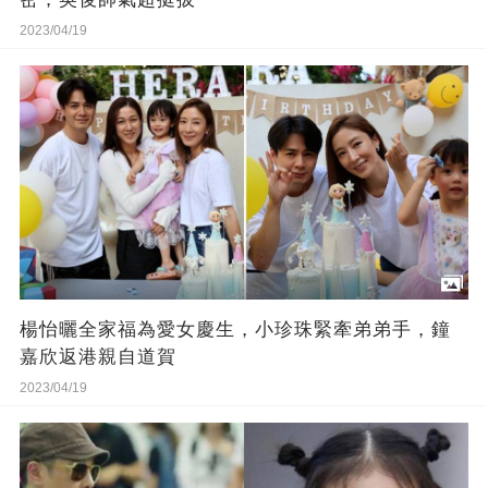
2023/04/19
楊怡曬全家福為愛女慶生，小珍珠緊牽弟弟手，鐘
嘉欣返港親自道賀
2023/04/19