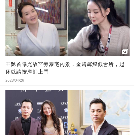
王艷首曝光故宮旁豪宅內景，金碧輝煌似會所，起
床就請按摩師上門
2023/04/26