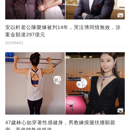
安以軒老公陳榮煉被判14年，哭泣博同情無效，涉
案金額達297億元
2023/04/21
47歲林心如穿著性感健身，男教練摸腿扶腰顯親
密，英俊帥氣超挺拔