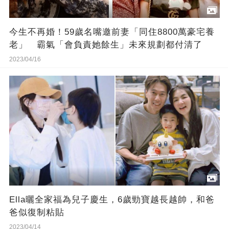
今生不再婚！59歲名嘴邀前妻「同住8800萬豪宅養
老」 霸氣「會負責她餘生」未來規劃都付清了
2023/04/16
Ella曬全家福為兒子慶生，6歲勁寶越長越帥，和爸
爸似復制粘貼
2023/04/14